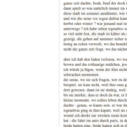
ganze zeit dachte, boah, bind der doch 
dann spielt so was natürlich immer im 
diese stadt im sommer ausdünstet, wie vi
und wie die seine vor regen duften kan
herbst oder winter ? war jemand mal im
unterwegs ? ich habe selten irgendwo s
so viel steht fest, die stadt ist kälter al
gezeigt, die gehen auf nummer sicher
lustig an ecken verweilt, wo das hemdc
nicht die ganze zeit fragt, wo das näch
aber ich hab den faden verloren, wo war 
brown und das rothaarige mädchen, jess
ich würde ja lügen, wenn der film nicht
schwachen momenten.
die szene, wo sie sich fragen, wer zu
beispiel. sie kam nicht, weil ihre oma g
dort gewesen. dann ist sie stinkig, wei
bis sie merkte, dass er doch da war, er 
kleine momente, wo echtes leben durchk
dachte : genau, so kanns sein. er war d
irgendwas ging in ihm kaputt, weil sie 
womit ich direkt zur zweiten szene ko
hat : die fahrt im auto durch paris, in 
beide hatten eine, beide hatten sich in