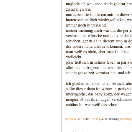
unglücklich weil eben beide gelernt hat
zu arrangieren.
nun sassen sie in diesem auto in dieser 
hatten sich endlich wiedergefunden, wa
immer noch hinreissend.
meiner meinung nach war das die perfekt
verdammten wünsche und defizite der le
schieben, genau da in diesem auto in de
der andere hätte alles sein können, was 
man weiß es nicht, aber man fühlt sic
vielleicht.
jesse ließ sich in celines leben in pari
alles neu, aufregend und eben sie. und 
sie die ganze zeit vermisst hat. und ich
ich glaube, am ende hatten sie sich, abe
sollte dieser dann im winter in paris sp
intermarche, das baby kotzt, der wagen 
neugier ist aus ihren augen verschwunde
enttäuscht, wer weiß das schon.
logbuch
| ©
Lu
um
12:19h
| keine meldung |
meldung