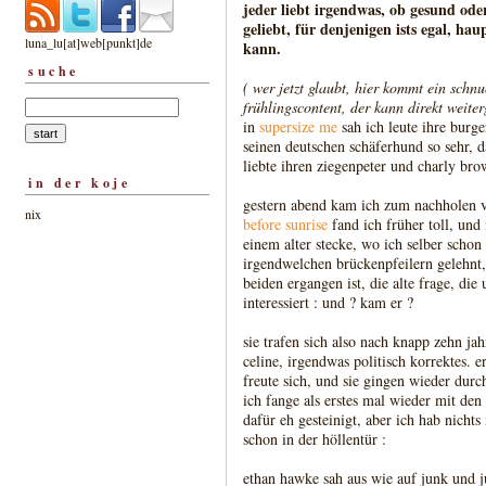
jeder liebt irgendwas, ob gesund ode
geliebt, für denjenigen ists egal, hau
luna_lu[at]web[punkt]de
kann.
suche
( wer jetzt glaubt, hier kommt ein schnu
frühlingscontent, der kann direkt weiter
in
supersize me
sah ich leute ihre burger
seinen deutschen schäferhund so sehr, d
liebte ihren ziegenpeter und charly br
in der koje
gestern abend kam ich zum nachholen
nix
before sunrise
fand ich früher toll, und 
einem alter stecke, wo ich selber schon
irgendwelchen brückenpfeilern gelehnt, 
beiden ergangen ist, die alte frage, d
interessiert : und ? kam er ?
sie trafen sich also nach knapp zehn jahr
celine, irgendwas politisch korrektes. er
freute sich, und sie gingen wieder durch
ich fange als erstes mal wieder mit den
dafür eh gesteinigt, aber ich hab nichts
schon in der höllentür :
ethan hawke sah aus wie auf junk und ju