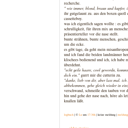
recherche.
" wie immer, blond, braun und kupfer, i
ihr gutgelaunt zu. aus den boxen quol
cassetteboy.
was ich eigentlich sagen wollte : es gibt
schrulligkeit, für ihren mix an mensche
präsentierteller vor die nase stellt.
bunte strähnen, bunte menschen, gesch
um die ecke.
es gibt tage, da geht mein misanthrope
und ich fand die beiden landmänner her
klischees bedienend und ich, ich habe
überdehnt.
"echt geile haare, cool gewordn, kommst
dich ein."
gurrt mir die cutterin zu.
"danke, lieb von dir, aber lass mal. i
abbekommen, gehe gleich wieder in einz
verschwand, schmeiße den tauben vor d
hin und gehe der nase nach, höre als le
knallen läßt.
logbuch
| ©
Lu
um
17:36h
| keine meldung |
meldung