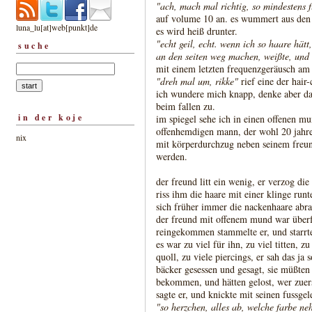
"ach, mach mal richtig, so mindestens f
auf volume 10 an. es wummert aus den
luna_lu[at]web[punkt]de
es wird heiß drunter.
"echt geil, echt. wenn ich so haare hät
suche
an den seiten weg machen, weißte, und 
mit einem letzten frequenzgeräusch am
"dreh mal um, rikke"
rief eine der hair-
ich wundere mich knapp, denke aber 
beim fallen zu.
in der koje
im spiegel sehe ich in einen offenen m
offenhemdigen mann, der wohl 20 jahre äl
nix
mit körperdurchzug neben seinem freun
werden.
der freund litt ein wenig, er verzog di
riss ihm die haare mit einer klinge runt
sich früher immer die nackenhaare abras
der freund mit offenem mund war überf
reingekommen stammelte er, und starrte
es war zu viel für ihn, zu viel titten, z
quoll, zu viele piercings, er sah das ja
bäcker gesessen und gesagt, sie müßten 
bekommen, und hätten gelost, wer zuer
sagte er, und knickte mit seinen fussg
"so herzchen, alles ab, welche farbe 