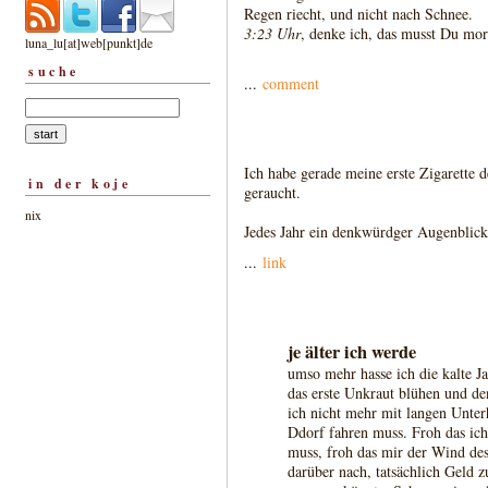
Regen riecht, und nicht nach Schnee.
3:23 Uhr
, denke ich, das musst Du mor
luna_lu[at]web[punkt]de
suche
...
comment
Ich habe gerade meine erste Zigarette d
in der koje
geraucht.
nix
Jedes Jahr ein denkwürdger Augenblick
...
link
je älter ich werde
umso mehr hasse ich die kalte Ja
das erste Unkraut blühen und den
ich nicht mehr mit langen Unte
Ddorf fahren muss. Froh das ich
muss, froh das mir der Wind de
darüber nach, tatsächlich Geld z