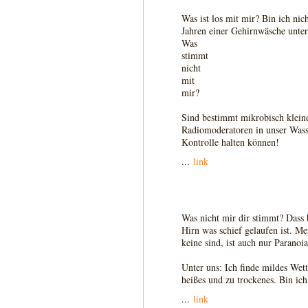
Was ist los mit mir? Bin ich nic
Jahren einer Gehirnwäsche unte
Was
stimmt
nicht
mit
mir?
Sind bestimmt mikrobisch klein
Radiomoderatoren in unser Wasse
Kontrolle halten können!
...
link
Was nicht mir dir stimmt? Dass 
Hirn was schief gelaufen ist. M
keine sind, ist auch nur Paranoia
Unter uns: Ich finde mildes Wette
heißes und zu trockenes. Bin ic
...
link