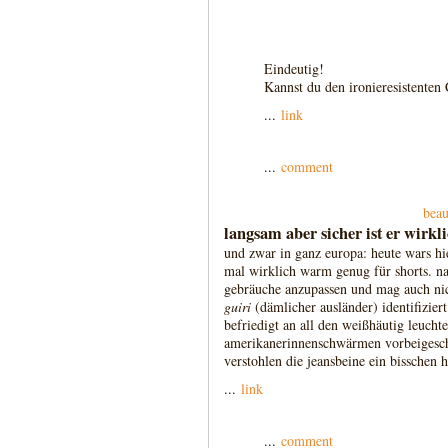
Eindeutig!
Kannst du den ironieresistente
...
link
...
comment
beau
langsam aber sicher ist er wirkl
und zwar in ganz europa: heute wars hie
mal wirklich warm genug für shorts. nat
gebräuche anzupassen und mag auch nich
guiri
(dämlicher ausländer) identifiziert
befriedigt an all den weißhäutig leucht
amerikanerinnenschwärmen vorbeigeschl
verstohlen die jeansbeine ein bisschen 
...
link
...
comment