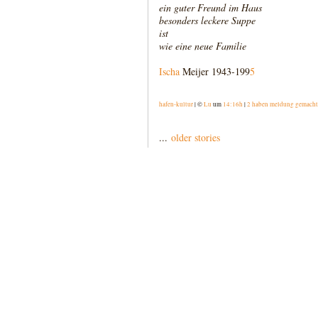
ein guter Freund im Haus
besonders leckere Suppe
ist
wie eine neue Familie
Ischa
Meijer 1943-199
5
hafen-kultur
| ©
Lu
um
14:16h
|
2 haben meldung gemacht
...
older stories