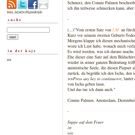
Schmerz, den Connie Palmen beschreibt 
ich ihn teilweise schmecken kann, aber 
luna_lu[at]web[punkt]de
-
suche
(...)"Vom ersten Satz von
I.M.
an fürch
Kurz vor seinem zweiten Geburts-Todes
Morgens klappe ich diesen mechanischen
wozu ich Lust habe, wonach mich verla
in der koje
Es wird werden, was ich daraus mache.
Ehe dieser eine Satz auf dem Bildschir
nix
wieder in seiner ganzen Bedeutung trifft
animistische Seele, die diesen Piepser 
zurück, da begrüße ich den Ischa, den 
>>Press any key to continue<<
, lautet
von Ischa geben lasse.
Und das tue ich dann auch."
Connie Palmen, Amsterdam, Dezember
-
Suppe auf dem Feuer
ist
wie