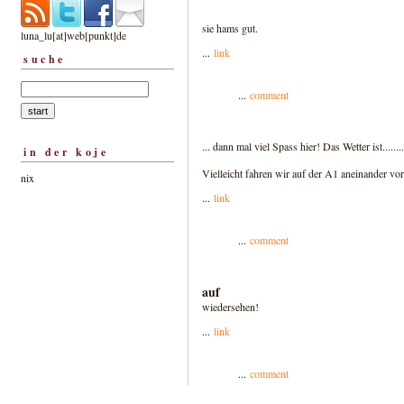
sie hams gut.
luna_lu[at]web[punkt]de
...
link
suche
...
comment
... dann mal viel Spass hier! Das Wetter ist......
in der koje
Vielleicht fahren wir auf der A1 aneinander vor
nix
...
link
...
comment
auf
wiedersehen!
...
link
...
comment