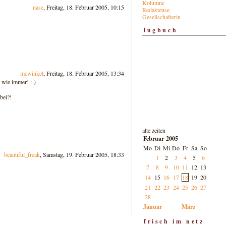
Kolumne
nase
, Freitag, 18. Februar 2005, 10:15
Redakteuse
Gesellschafterin
lugbuch
mcwinkel
, Freitag, 18. Februar 2005, 13:34
.. wie immer! :-)
bei?!
alte zeiten
Februar 2005
Mo
Di
Mi
Do
Fr
Sa
So
beautiful_freak
, Samstag, 19. Februar 2005, 18:33
1
2
3
4
5
6
7
8
9
10
11
12
13
14
15
16
17
18
19
20
21
22
23
24
25
26
27
28
Januar
März
frisch im netz