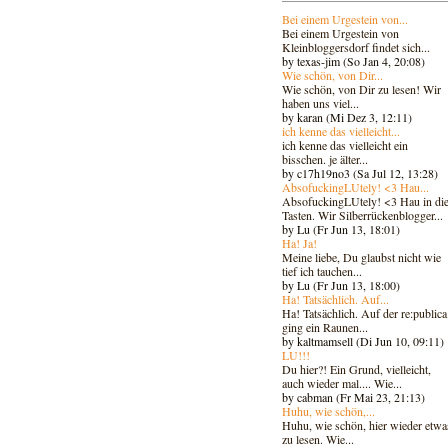
Bei einem Urgestein von...
Bei einem Urgestein von
Kleinbloggersdorf findet sich...
by texas-jim (So Jan 4, 20:08)
Wie schön, von Dir...
Wie schön, von Dir zu lesen! Wir
haben uns viel...
by karan (Mi Dez 3, 12:11)
ich kenne das vielleicht...
ich kenne das vielleicht ein
bisschen. je älter...
by c17h19no3 (Sa Jul 12, 13:28)
AbsofuckingLUtely! <3 Hau...
AbsofuckingLUtely! <3 Hau in di
Tasten. Wir Silberrückenblogger..
.
by Lu (Fr Jun 13, 18:01)
Ha! Ja!
Meine liebe, Du glaubst nicht wie
tief ich tauchen...
by Lu (Fr Jun 13, 18:00)
Ha! Tatsächlich. Auf...
Ha! Tatsächlich. Auf der re:publica
ging ein Raunen...
by kaltmamsell (Di Jun 10, 09:11)
LU!!!
Du hier?! Ein Grund, vielleicht,
auch wieder mal.... Wie...
by cabman (Fr Mai 23, 21:13)
Huhu, wie schön,...
Huhu, wie schön, hier wieder etwa
zu lesen. Wie...