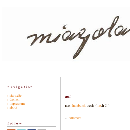
navigation
» startseite
auf
» themen
» impressum
nach
hambuich
wech. (
ne
ch ?! )
» about
...
comment
follow