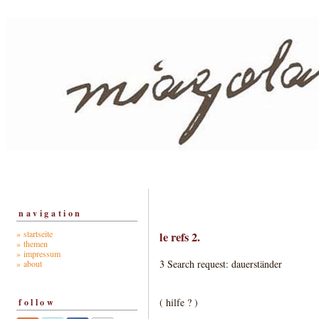
navigation
» startseite
le refs 2.
» themen
» impressum
3 Search request: dauerständer
» about
( hilfe ? )
follow