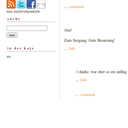
...
comment
luna_lu[at]web[punkt]de
suche
Aua!
Zum Seegang: Gute Besserung!
...
link
in der koje
nix
:) danke, war eher so ein anflug
...
link
...
comment