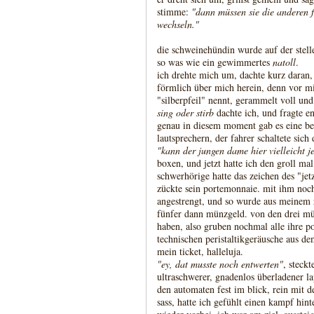
stimme:
"dann müssen sie die anderen f
wechseln."
die schweinehündin wurde auf der stelle
so was wie ein gewimmertes
natoll
.
ich drehte mich um, dachte kurz daran, 
förmlich über mich herein, denn vor mir 
"silberpfeil" nennt, gerammelt voll und 
sing oder stirb
dachte ich, und fragte e
genau in diesem moment gab es eine b
lautsprechern, der fahrer schaltete sich 
"kann der jungen dame hier vielleicht 
boxen, und jetzt hatte ich den groll ma
schwerhörige hatte das zeichen des "jet
zückte sein portemonnaie. mit ihm noch
angestrengt, und so wurde aus meinem 
fünfer dann münzgeld. von den drei mü
haben, also gruben nochmal alle ihre 
technischen peristaltikgeräusche aus de
mein ticket, halleluja.
"ey, dat musste noch entwerten"
, steckt
ultraschwerer, gnadenlos überladener la
den automaten fest im blick, rein mit de
sass, hatte ich gefühlt einen kampf hin