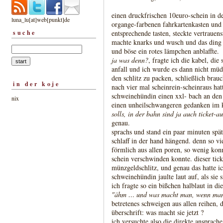
einen druckfrischen 10euro-schein in de
luna_lu[at]web[punkt]de
organge-farbenen fahrkartenkasten und
suche
entsprechende tasten, steckte vertrauens
machte knarks und wusch und das ding 
und böse ein rotes lämpchen anblaffte.
ja was denn?
, fragte ich die kabel, d
anfall und ich wurde es dann nicht müd
den schlitz zu packen, schließlich brauc
in der koje
nach vier mal scheinrein-scheinraus hatt
schweinehündin einen xxl- bach an den
nix
einen unheilschwangeren gedanken im k
solls, in der bahn sind ja auch ticket-
genau.
sprachs und stand ein paar minuten spä
schlaff in der hand hängend. denn so vi
förmlich aus allen poren, so wenig kon
schein verschwinden konnte. dieser tic
münzgeldschlitz, und genau das hatte ic
schweinehündin jaulte laut auf, als sie
ich fragte so ein bißchen halblaut in d
"ähm … und was macht man, wenn man 
betretenes schweigen aus allen reihen, d
überschrift: was macht sie jetzt ?
ich versuchte also die direkte ansprache