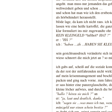
angeht. man muss nur jemanden das gef
weltweisheit geben und schon …
und schon hat man wie ich den erstbest
als hörbehindert herausstellt.
blöde lage, da kam ich nicht raus. ich k
lassen wie eine heiße kartoffel, die gan
klar formuliert ins mir zugewandte ohr
KEIN KLEINGELD
*lufthol*
HAT ?"
er :
"HÄ ?"
ich :
"haben …äh …HABEN SIE KLEI
sein gesichtsausdruck veränderte sich in
wieso schnorrt die mich jetzt an ? so mi
ich gabs auf, scheiß auf die soziale kom
da der rest der mitfahrenden nicht wirk
auf mein krisenmanagement und beschlos
packen und ging nach vorne. zum fahre
er sass hinter eine panzerglasscheibe, d
kleine löcher aufwies, und durch die br
"hallo ? hören sie mich ?"
an
er:
"ja, laut und deutlich, danke."
ich:
"sagen sie …was muss ich tun, wenn 
münzgeld nur einen schein besitze ?"
er dreht sich um, grinst gemein und sagt