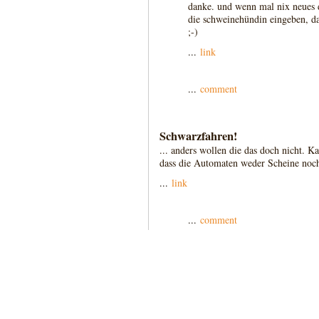
danke. und wenn mal nix neues d
die schweinehündin eingeben, da 
;-)
...
link
...
comment
Schwarzfahren!
... anders wollen die das doch nicht. K
dass die Automaten weder Scheine noch
...
link
...
comment