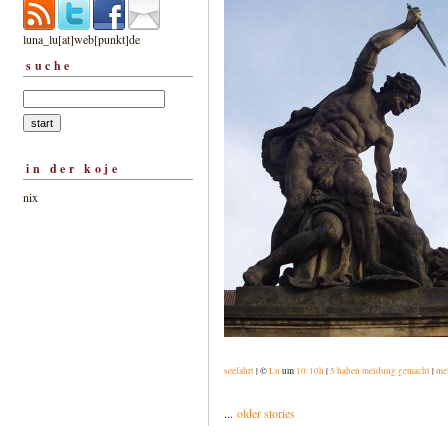
luna_lu[at]web[punkt]de
suche
in der koje
nix
seefahrt
| ©
Lu
um
10:10h
|
5 haben meldung gemacht
|
me
...
older stories