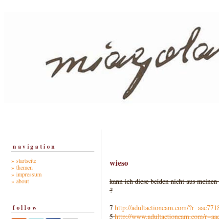
navigation
» startseite
wieso
» themen
» impressum
kann ich diese beiden nicht aus meinen
» about
?
7
http://adultactioncam.com/?r=aac7718
follow
5
http://www.adultactioncam.com/r=aac