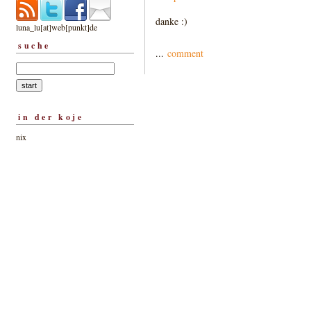
danke :)
luna_lu[at]web[punkt]de
suche
...
comment
in der koje
nix