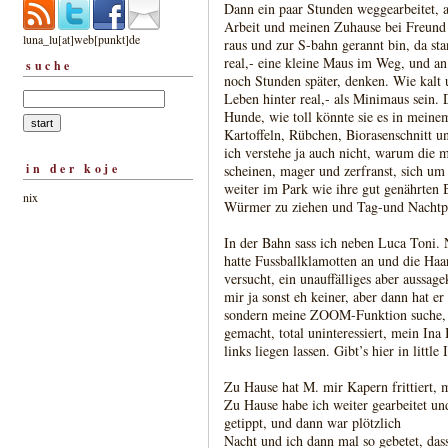
Dann ein paar Stunden weggearbeitet, a
Arbeit und meinen Zuhause bei Freund J
luna_lu[at]web[punkt]de
raus und zur S-bahn gerannt bin, da stan
real,- eine kleine Maus im Weg, und an
suche
noch Stunden später, denken. Wie kalt 
Leben hinter real,- als Minimaus sein.
Hunde, wie toll könnte sie es in mein
Kartoffeln, Rübchen, Biorasenschnitt 
ich verstehe ja auch nicht, warum die m
in der koje
scheinen, mager und zerfranst, sich um
weiter im Park wie ihre gut genährten
nix
Würmer zu ziehen und Tag-und Nachtph
In der Bahn sass ich neben Luca Toni. 
hatte Fussballklamotten an und die Haa
versucht, ein unauffälliges aber aussag
mir ja sonst eh keiner, aber dann hat er
sondern meine ZOOM-Funktion suche, u
gemacht, total uninteressiert, mein I
links liegen lassen. Gibt’s hier in little
Zu Hause hat M. mir Kapern frittiert, 
Zu Hause habe ich weiter gearbeitet un
getippt, und dann war plötzlich
Nacht und ich dann mal so gebetet, dass