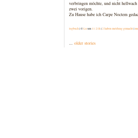
verbringen möchte, und nicht hellwach
zwei vorigen.
Zu Hause habe ich Carpe Noctem gedac
logbuch
| ©
Lu
um
11:21h
|
2 haben meldung gemacht
|
me
...
older stories