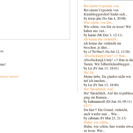
Bei einem Urgestein von...
Bei einem Urgestein von
Kleinbloggersdorf findet sich...
by texas-jim (So Jan 4, 20:08)
Wie schön, von Dir...
Wie schön, von Dir zu lesen! Wir
haben uns viel...
by karan (Mi Dez 3, 12:11)
ich kenne das vielleicht...
ich kenne das vielleicht ein
bisschen. je älter...
se.
by c17h19no3 (Sa Jul 12, 13:28)
AbsofuckingLUtely! <3 Hau...
AbsofuckingLUtely! <3 Hau in di
Tasten. Wir Silberrückenblogger..
.
nter!
by Lu (Fr Jun 13, 18:01)
Ha! Ja!
Meine liebe, Du glaubst nicht wie
eldung machen?
tief ich tauchen...
by Lu (Fr Jun 13, 18:00)
Ha! Tatsächlich. Auf...
Ha! Tatsächlich. Auf der re:publica
ging ein Raunen...
by kaltmamsell (Di Jun 10, 09:11)
LU!!!
Du hier?! Ein Grund, vielleicht,
auch wieder mal.... Wie...
by cabman (Fr Mai 23, 21:13)
Huhu, wie schön,...
Huhu, wie schön, hier wieder etwa
zu lesen. Wie...