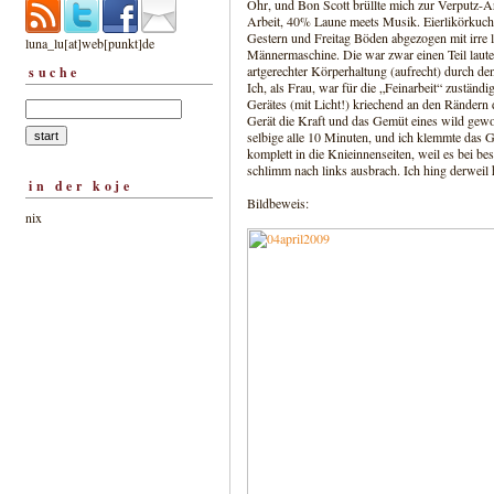
Ohr, und Bon Scott brüllte mich zur Verputz-A
Arbeit, 40% Laune meets Musik. Eierlikörkuch
Gestern und Freitag Böden abgezogen mit irre 
luna_lu[at]web[punkt]de
Männermaschine. Die war zwar einen Teil lauter
artgerechter Körperhaltung (aufrecht) durch d
suche
Ich, als Frau, war für die „Feinarbeit“ zuständ
Gerätes (mit Licht!) kriechend an den Rändern
Gerät die Kraft und das Gemüt eines wild gewor
selbige alle 10 Minuten, und ich klemmte das 
komplett in die Knieinnenseiten, weil es bei
schlimm nach links ausbrach. Ich hing derweil h
in der koje
Bildbeweis:
nix