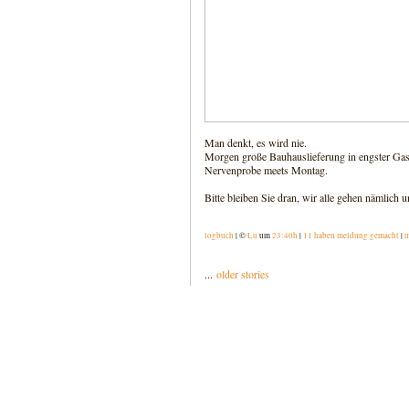
Man denkt, es wird nie.
Morgen große Bauhauslieferung in engster Gas
Nervenprobe meets Montag.
Bitte bleiben Sie dran, wir alle gehen nämlich u
logbuch
| ©
Lu
um
23:40h
|
11 haben meldung gemacht
|
m
...
older stories