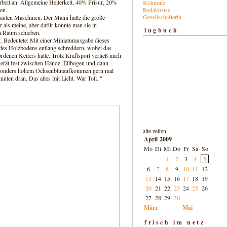
rbeit an. Allgemeine Heiterkeit, 40% Frisur, 20%
Kolumne
Redakteuse
en.
Gesellschafterin
lauten Maschinen. Der Mann hatte die große
 als meine, aber dafür konnte man sie in
lugbuch
en Raum schieben.
ig. Bedeutete: Mit einer Miniaturausgabe dieses
 des Holzbodens entlang schreddern, wobei das
denen Keilers hatte. Trotz Kraftsport verließ mich
Gerät fest zwischen Hände, Ellbogen und dann
 besonders hohem Ochsenblutaufkommen gern mal
inten dran. Das alles mit Licht. War Toll. "
alte zeiten
April 2009
Mo
Di
Mi
Do
Fr
Sa
So
1
2
3
4
5
6
7
8
9
10
11
12
13
14
15
16
17
18
19
20
21
22
23
24
25
26
27
28
29
30
März
Mai
frisch im netz