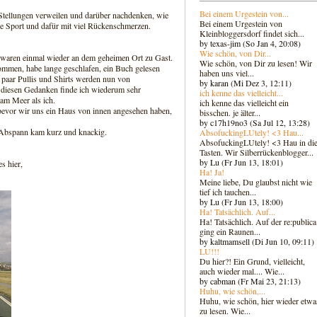
Bei einem Urgestein von...
tellungen verweilen und darüber nachdenken, wie
Bei einem Urgestein von
ne Sport und dafür mit viel Rückenschmerzen.
Kleinbloggersdorf findet sich...
by texas-jim (So Jan 4, 20:08)
Wie schön, von Dir...
r waren einmal wieder an dem geheimen Ort zu Gast.
Wie schön, von Dir zu lesen! Wir
mmen, habe lange geschlafen, ein Buch gelesen
haben uns viel...
 paar Pullis und Shirts werden nun von
by karan (Mi Dez 3, 12:11)
diesen Gedanken finde ich wiederum sehr
ich kenne das vielleicht...
 am Meer als ich.
ich kenne das vielleicht ein
 bevor wir uns ein Haus von innen angesehen haben,
bisschen. je älter...
by c17h19no3 (Sa Jul 12, 13:28)
r Abspann kam kurz und knackig.
AbsofuckingLUtely! <3 Hau...
AbsofuckingLUtely! <3 Hau in di
Tasten. Wir Silberrückenblogger..
.
by Lu (Fr Jun 13, 18:01)
s hier,
Ha! Ja!
Meine liebe, Du glaubst nicht wie
tief ich tauchen...
by Lu (Fr Jun 13, 18:00)
Ha! Tatsächlich. Auf...
Ha! Tatsächlich. Auf der re:publica
ging ein Raunen...
by kaltmamsell (Di Jun 10, 09:11)
LU!!!
Du hier?! Ein Grund, vielleicht,
auch wieder mal.... Wie...
by cabman (Fr Mai 23, 21:13)
Huhu, wie schön,...
Huhu, wie schön, hier wieder etwa
zu lesen. Wie...