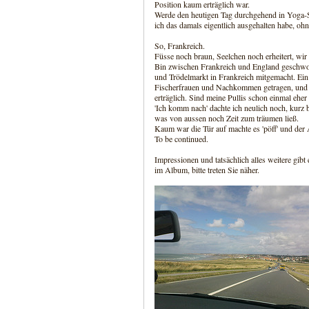
Position kaum erträglich war.
Werde den heutigen Tag durchgehend in Yoga-S
ich das damals eigentlich ausgehalten habe, oh
So, Frankreich.
Füsse noch braun, Seelchen noch erheitert, wi
Bin zwischen Frankreich und England geschwo
und Trödelmarkt in Frankreich mitgemacht. Ein
Fischerfrauen und Nachkommen getragen, und 
erträglich. Sind meine Pullis schon einmal eher
'Ich komm nach' dachte ich neulich noch, kurz
was von aussen noch Zeit zum träumen ließ.
Kaum war die Tür auf machte es 'pöff' und de
To be continued.
Impressionen und tatsächlich alles weitere gibt e
im Album, bitte treten Sie näher.