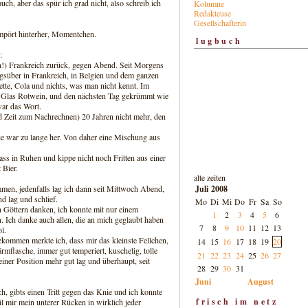
uch, aber das spür ich grad nicht, also schreib ich
Kolumne
Redakteuse
Gesellschafterin
 empört hinterher, Momentchen.
lugbuch
:
n!) Frankreich zurück, gegen Abend. Seit Morgens
gsüber in Frankreich, in Belgien und dem ganzen
tte, Cola und nichts, was man nicht kennt. Im
in Glas Rotwein, und den nächsten Tag gekrümmt wie
war das Wort.
d Zeit zum Nachrechnen) 20 Jahren nicht mehr, den
ie war zu lange her. Von daher eine Mischung aus
s in Ruhen und kippe nicht noch Fritten aus einer
 Bier.
alte zeiten
Juli 2008
men, jedenfalls lag ich dann seit Mittwoch Abend,
d lag und schlief.
Mo
Di
Mi
Do
Fr
Sa
So
n Göttern danken, ich konnte mit nur einem
1
2
3
4
5
6
. Ich danke auch allen, die an mich geglaubt haben
7
8
9
10
11
12
13
l.
kommen merkte ich, dass mir das kleinste Fellchen,
14
15
16
17
18
19
20
rmflasche, immer gut temperiert, kuschelig, tolle
21
22
23
24
25
26
27
iner Position mehr gut lag und überhaupt, seit
28
29
30
31
Juni
August
h, gibts einen Tritt gegen das Knie und ich konnte
frisch im netz
il mir mein unterer Rücken in wirklich jeder