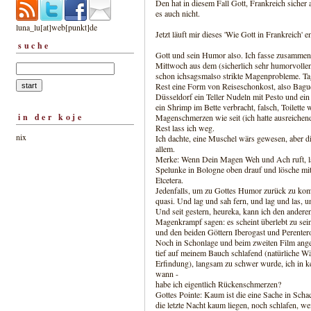
Den hat in diesem Fall Gott, Frankreich sicher a
es auch nicht.
luna_lu[at]web[punkt]de
Jetzt läuft mir dieses 'Wie Gott in Frankreich'
suche
Gott und sein Humor also. Ich fasse zusammen
Mittwoch aus dem (sicherlich sehr humorvolle
schon ichsagsmalso strikte Magenprobleme. Ta
Rest eine Form von Reiseschonkost, also Bague
Düsseldorf ein Teller Nudeln mit Pesto und e
ein Shrimp im Bette verbracht, falsch, Toilette 
in der koje
Magenschmerzen wie seit (ich hatte ausreichen
Rest lass ich weg.
nix
Ich dachte, eine Muschel wärs gewesen, aber d
allem.
Merke: Wenn Dein Magen Weh und Ach ruft, las
Spelunke in Bologne oben drauf und lösche mit
Etcetera.
Jedenfalls, um zu Gottes Humor zurück zu kom
quasi. Und lag und sah fern, und lag und las, un
Und seit gestern, heureka, kann ich den andere
Magenkrampf sagen: es scheint überlebt zu sein
und den beiden Göttern Iberogast und Perentero
Noch in Schonlage und beim zweiten Film ange
tief auf meinem Bauch schlafend (natürliche Wä
Erfindung), langsam zu schwer wurde, ich in ke
wann -
habe ich eigentlich Rückenschmerzen?
Gottes Pointe: Kaum ist die eine Sache in Schac
die letzte Nacht kaum liegen, noch schlafen, we