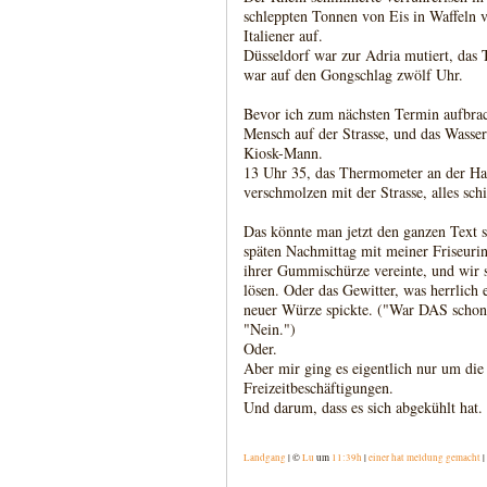
schleppten Tonnen von Eis in Waffeln vo
Italiener auf.
Düsseldorf war zur Adria mutiert, das 
war auf den Gongschlag zwölf Uhr.
Bevor ich zum nächsten Termin aufbrac
Mensch auf der Strasse, und das Wasser
Kiosk-Mann.
13 Uhr 35, das Thermometer an der Hau
verschmolzen mit der Strasse, alles sch
Das könnte man jetzt den ganzen Text 
späten Nachmittag mit meiner Friseurin
ihrer Gummischürze vereinte, und wir 
lösen. Oder das Gewitter, was herrlich
neuer Würze spickte. ("War DAS schon 
"Nein.")
Oder.
Aber mir ging es eigentlich nur um di
Freizeitbeschäftigungen.
Und darum, dass es sich abgekühlt hat.
Landgang
| ©
Lu
um
11:39h
|
einer hat meldung gemacht
|