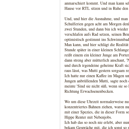
anmarschiert kommt. Und man kann sehr
Hause vor RTL sitzen und in Ruhe den 
Und, und hier die Ausnahme, und man k
Schulferien gegen acht am Morgen denk
zwei Stunden, und dann bin ich wieder
verschlafen aufs Rad setzen, seinen Be
optimistisch gestimmt ins Schwimmbad
Man kann, und hier schlägt die Realität
Stunde später in einer kleinen Schlange
reißt einem ein kleiner Junge am Po
dann streng aber mütterlich anschaut, '
und durch irgendeine geheime Kraft sic
raus lässt, was Mutti gestern sorgsam re
Ich hatte nur einen Kaffee im Magen u
Jungen anbrüllenden Mutti, sagte noch e
meinte 'Sind sie nicht süß, wenn sie so 
Richtung Erwachsenenbecken.
Wo um diese Uhrzeit normalerweise nu
konzentriertes Bahnen ziehen, waren nu
mit einer Spezies, die in dieser Form so
Hippe Renter mit Nebenjobs.
Ich hab das so noch nie erlebt, aber nu
bekam Gespräche mit, die ich sonst so 