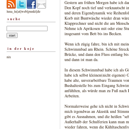
Gestern am frühen Morgen habe ich da
Den Kopf noch tief und verknautscht im
luna_lu[at]web[punkt]de
und deren Eigendynamik wie Reihenfolg
Korb mit Buntwäsche wieder dran wäre.
suche
Klapprechner und nicht die am Menschen
Nehme ich Aprikosen mit oder eine Stu
insgesamt vom Bett bis ins Becken.
Wenn ich zügig fahre, bin ich mit mei
in der koje
Schwimmbad am Rhein. Schöne Strecke,
Brücke, und dann den Fluss entlang bis
nix
und dann ist man da.
In diesem Schwimmbad habe ich als Gö
habe ich selbst kleinen(nicht eigenen)
habe alte, unverarbeitbare Traumen v
Bushaltestelle bis zum Eingang Schwim
anfühlten, als würde man zu Fuß nach 
Arbeiten.
Normalerweise gehe ich nicht in Schwi
mich irgendwas an Akustik und Stimmun
gibt es Ausnahmen, und die heißen "seh
Außerhalb der Schulferien kann man m
wieder fahren, wenn die Kühltaschenf