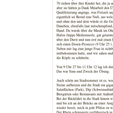
70 ziehen über ihre Kinder her, die ja 
aber sie hätten ja Dank Mitarbeit den 
Qualifizierung anginge, was Freizeit a
eigentlich sei Bernd eine Null, aus wel
und ohne den und dem würde er die Ge
Daneben, ebenfalls laut mitschimpfend
Hand. Da wurde über die Musik im Ohr d
Hafen (hippe Medienmeile, gut getarnt
über den Durst und nun erst mal einen 
sich einen Dosen-Prosecco (9 Uhr 25 ).
Neben mir lag eine junge Frau in sichtb
mitbekommen hatte, und wir sahen und t
die Köpfe zu schütteln.
Von 9 Uhr 27 bis 11 Uhr 12 lag ich du
Das war Sinn und Zweck der Übung.
Auch schön am Stadtsommer ist es, wen
Steine aufheizen und die Stadt ein giga
Salatflächen (Park), Dip (Schwimmbäd
Biergärten oder Restaurants mit Außenb
Bei der Rückfahrt in die Stadt hinein 
und bis ich an der Brücke an einer Ampe
wieder bereit, mich in jede Pfütze zu w
Der Rhein schimmerte verführerisch in