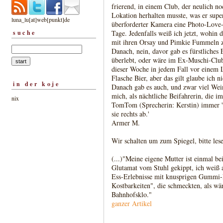
frierend, in einem Club, der neulich no
Lokation herhalten musste, was er super
luna_lu[at]web[punkt]de
überforderter Kamera eine Photo-Love-S
suche
Tage. Jedenfalls weiß ich jetzt, wohi
mit ihren Orsay und Pimkie Fummeln 
Danach, nein, davor gab es fürstliches 
überlebt, oder wäre im Ex-Muschi-Club 
dieser Woche in jedem Fall vor einem 
Flasche Bier, aber das gilt glaube ich ni
in der koje
Danach gab es auch, und zwar viel We
mich, als nächtliche Beifahrerin, die im
nix
TomTom (Sprecherin: Kerstin) immer 
sie rechts ab.'
Armer M.
Wir schalten um zum Spiegel, bitte les
(...)"Meine eigene Mutter ist einmal b
Glutamat vom Stuhl gekippt, ich weiß 
Ess-Erlebnisse mit knusprigen Gummi-
Kostbarkeiten", die schmeckten, als 
Bahnhofsklo."
ganzer Artikel