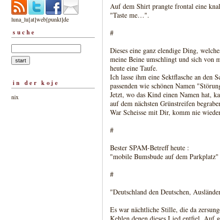
Auf dem Shirt prangte frontal eine knal
"Taste me…".
luna_lu[at]web[punkt]de
suche
#
Dieses eine ganz elendige Ding, welches
meine Beine umschlingt und sich von 
heute eine Taufe.
Ich lasse ihm eine Sektflasche an den S
in der koje
passenden wie schönen Namen "Störun
Jetzt, wo das Kind einen Namen hat, kan
nix
auf dem nächsten Grünstreifen begrabe
War Scheisse mit Dir, komm nie wieder
#
Bester SPAM-Betreff heute :
"mobile Bumsbude auf dem Parkplatz" 
#
"Deutschland den Deutschen, Ausländer
Es war nächtliche Stille, die da zersun
Kehlen denen dieses Lied entfiel. Auf 