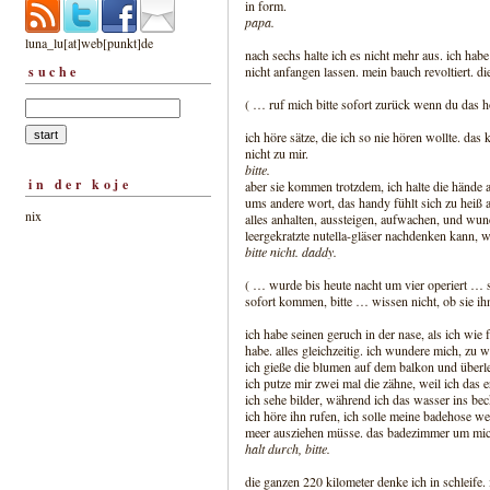
in form.
papa.
luna_lu[at]web[punkt]de
nach sechs halte ich es nicht mehr aus. ich habe 
suche
nicht anfangen lassen. mein bauch revoltiert. di
( … ruf mich bitte sofort zurück wenn du das hör
ich höre sätze, die ich so nie hören wollte. das
nicht zu mir.
bitte.
in der koje
aber sie kommen trotzdem, ich halte die hände a
ums andere wort, das handy fühlt sich zu heiß a
nix
alles anhalten, aussteigen, aufwachen, und wu
leergekratzte nutella-gläser nachdenken kann, 
bitte nicht. daddy.
( … wurde bis heute nacht um vier operiert … 
sofort kommen, bitte … wissen nicht, ob sie i
ich habe seinen geruch in der nase, als ich wie f
habe. alles gleichzeitig. ich wundere mich, zu 
ich gieße die blumen auf dem balkon und überle
ich putze mir zwei mal die zähne, weil ich das e
ich sehe bilder, während ich das wasser ins beck
ich höre ihn rufen, ich solle meine badehose we
meer ausziehen müsse. das badezimmer um mic
halt durch, bitte.
die ganzen 220 kilometer denke ich in schleife. 