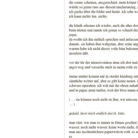
die sonne scheinen, ausgerechnet. mein körper f
würde so gerne raus aus diesem taucheranzug, a
ich gucke über die felder und heule. ich sehe w
ich kann nichts tun. nichts.
die klinik erkenne ich wieder, auch die allee dor
beim letzten mal rannte ich genau so schnell die 
papa.
da wollte ich ihn endlich sprechen und anfassen
damals. sie haben ihm wehgetan, aber seine aug
warum habe ich nicht dieses volle blau bekommen
ausufern läßt.
vor der tür der intensivstation atme ich drei 
angst weg und versuche mich in meine rolle zu f
meine mutter kommt mir in steriler kleidung ent
sämtliche wörter auf, aber es gibt keine neuen
schwere operation. ich will mir die ohren zuhalt
und in papas arme laufen, weil der böse mann u
( … sie können noch nicht zu ihm, wir müsse
… )
geduld. lasst mich endlich durch. bitte.
man sitzt, wie man es immer in filmen gesehen h
wasser. noch mehr wasser. keine worte mehr, di
man aus taschentüchern papierwürste rollt. es w
es