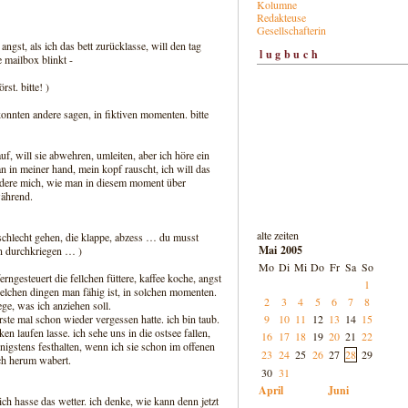
Kolumne
Redakteuse
Gesellschafterin
angst, als ich das bett zurücklasse, will den tag
lugbuch
e mailbox blinkt -
st. bitte! )
 konnten andere sagen, in fiktiven momenten. bitte
uf, will sie abwehren, umleiten, aber ich höre ein
n in meiner hand, mein kopf rauscht, ich will das
ndere mich, wie man in diesem moment über
während.
alte zeiten
schlecht gehen, die klappe, abzess … du musst
Mai 2005
hn durchkriegen … )
Mo
Di
Mi
Do
Fr
Sa
So
erngesteuert die fellchen füttere, kaffee koche, angst
1
welchen dingen man fähig ist, in solchen momenten.
2
3
4
5
6
7
8
ge, was ich anziehen soll.
9
10
11
12
13
14
15
rste mal schon wieder vergessen hatte. ich bin taub.
en laufen lasse. ich sehe uns in die ostsee fallen,
16
17
18
19
20
21
22
nigstens festhalten, wenn ich sie schon im offenen
23
24
25
26
27
28
29
h herum wabert.
30
31
April
Juni
ich hasse das wetter. ich denke, wie kann denn jetzt