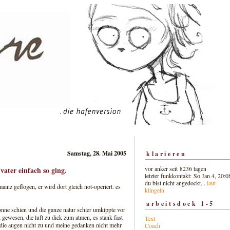
Samstag, 28. Mai 2005
klarieren
vor anker seit 8236 tagen
vater einfach so ging.
letzter funkkontakt: So Jan 4, 20:0
du bist nicht angedockt...
laut
inz geflogen, er wird dort gleich not-operiert. es
klingeln
arbeitsdock 1-5
sonne schien und die ganze natur schier umkippte vor
 gewesen, die luft zu dick zum atmen, es stank fast
Text
 die augen nicht zu und meine gedanken nicht mehr
Coach