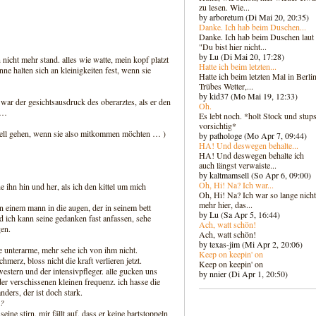
zu lesen. Wie...
by arboretum (Di Mai 20, 20:35)
Danke. Ich hab beim Duschen...
Danke. Ich hab beim Duschen laut
"Du bist hier nicht...
by Lu (Di Mai 20, 17:28)
n nicht mehr stand. alles wie watte, mein kopf platzt
Hatte ich beim letzten...
nne halten sich an kleinigkeiten fest, wenn sie
Hatte ich beim letzten Mal in Berlin
Trübes Wetter,...
by kid37 (Mo Mai 19, 12:33)
war der gesichtsausdruck des oberarztes, als er den
Oh.
e …
Es lebt noch. *holt Stock und stups
vorsichtig*
chnell gehen, wenn sie also mitkommen möchten … )
by pathologe (Mo Apr 7, 09:44)
HA! Und deswegen behalte...
HA! Und deswegen behalte ich
auch längst verwaiste...
by kaltmamsell (So Apr 6, 09:00)
Oh, Hi! Na? Ich war...
e ihn hin und her, als ich den kittel um mich
Oh, Hi! Na? Ich war so lange nicht
mehr hier, das...
n einem mann in die augen, der in seinem bett
by Lu (Sa Apr 5, 16:44)
d ich kann seine gedanken fast anfassen, sehe
Ach, watt schön!
gen.
Ach, watt schön!
by texas-jim (Mi Apr 2, 20:06)
e unterarme, mehr sehe ich von ihm nicht.
Keep on keepin' on
merz, bloss nicht die kraft verlieren jetzt.
Keep on keepin' on
hwestern und der intensivpfleger. alle gucken uns
by nnier (Di Apr 1, 20:50)
er verschissenen kleinen frequenz. ich hasse die
nders, der ist doch stark.
 ?
 seine stirn, mir fällt auf, dass er keine bartstoppeln