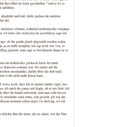
hat ihm dabei ins kinn geschnitten ? und er ist so
l anfühlen.
st abgeklärt und kalt, dafür gucken die anderen
ter akt.
 die monitore schauen, während medizinische vorgänge
en.
ich habe eine medizinische ausbildung
sage ich
age, ob die geräte gleich abgestellt werden sollen.
 ja, ja zu mehr morphin, ich sag noch was von, er
reiflug gegönnt. man sagt so bescheuerte dinge in so
um ein technisches geräusch leiser im raum.
ass draussen sommer war. ich starrte auf die
 trocken auseinander, dachte über das lied nach,
 jetzt wohl nicht mehr hören kann …
h weiss noch, dass ich zu meiner mutter sagte, lass
ss ich mich die ganze zeit fragte, ob er uns hört. ich
ele über die hände entweicht, und man solle besser
 streichelte seine arme, sein gesicht, ich zog die
in diesem moment schon angst vor dem tag, wo ich
ich drückte ihm die arme, um zu sehen, wie das blut
.