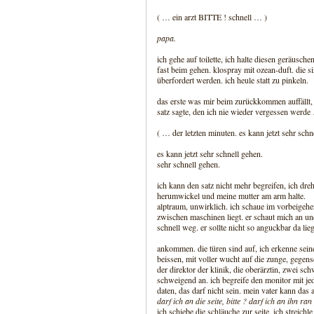
( … ein arzt BITTE ! schnell … )
papa.
ich gehe auf toilette, ich halte diesen geräusche
fast beim gehen. klospray mit ozean-duft. die si
überfordert werden. ich heule statt zu pinkeln.
das erste was mir beim zurückkommen auffällt, 
satz sagte, den ich nie wieder vergessen werd
( … der letzten minuten. es kann jetzt sehr s
es kann jetzt sehr schnell gehen.
sehr schnell gehen.
ich kann den satz nicht mehr begreifen, ich dreh
herumwickel und meine mutter am arm halte.
alptraum, unwirklich. ich schaue im vorbeigehe
zwischen maschinen liegt. er schaut mich an un
schnell weg. er sollte nicht so anguckbar da lie
ankommen. die türen sind auf, ich erkenne sein
beissen, mit voller wucht auf die zunge, gegensch
der direktor der klinik, die oberärztin, zwei sc
schweigend an. ich begreife den monitor mit jed
daten, das darf nicht sein. mein vater kann das a
darf ich an die seite, bitte ? darf ich an ihn ran
ich schiebe die schläuche zur seite, ich streichle