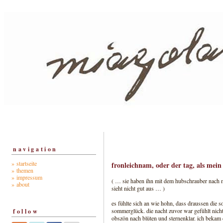
navigation
» startseite
fronleichnam, oder der tag, als mein 
» themen
» impressum
( … sie haben ihn mit dem hubschrauber nach ma
» about
sieht nicht gut aus … )
es fühlte sich an wie hohn, dass draussen die 
sommerglück. die nacht zuvor war gefühlt nicht
follow
obszön nach blüten und sternenklar. ich bekam