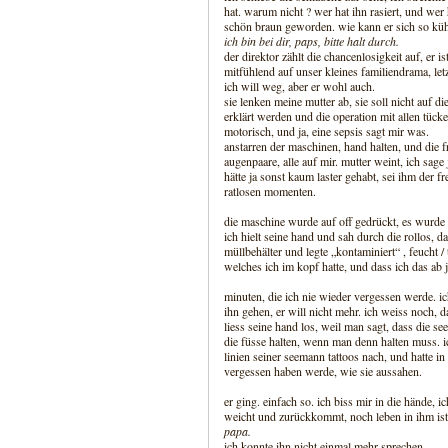
hat. warum nicht ? wer hat ihn rasiert, und wer 
schön braun geworden. wie kann er sich so küh
ich bin bei dir, paps, bitte halt durch.
der direktor zählt die chancenlosigkeit auf, er i
mitfühlend auf unser kleines familiendrama, letz
ich will weg, aber er wohl auch.
sie lenken meine mutter ab, sie soll nicht auf
erklärt werden und die operation mit allen tück
motorisch, und ja, eine sepsis sagt mir was.
anstarren der maschinen, hand halten, und die fr
augenpaare, alle auf mir. mutter weint, ich sage
hätte ja sonst kaum laster gehabt, sei ihm der f
ratlosen momenten.
die maschine wurde auf off gedrückt, es wurde 
ich hielt seine hand und sah durch die rollos, d
müllbehälter und legte „kontaminiert“ , feucht /
welches ich im kopf hatte, und dass ich das ab
minuten, die ich nie wieder vergessen werde. ic
ihn gehen, er will nicht mehr. ich weiss noch, da
liess seine hand los, weil man sagt, dass die se
die füsse halten, wenn man denn halten muss. ich
linien seiner seemann tattoos nach, und hatte 
vergessen haben werde, wie sie aussahen.
er ging. einfach so. ich biss mir in die hände, 
weicht und zurückkommt, noch leben in ihm ist
papa.
ich konnte ihn nicht einmal mehr sprechen.