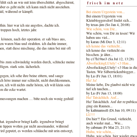
ühlt sich an wie mit leim überschüttet. abgeschirmt,
frisch im netz
ber es geht nicht. ich kann mich nicht ausziehen.
ald, während er kämpft.
Bei einem Urgestein von...
Bei einem Urgestein von
Kleinbloggersdorf findet sich...
by texas-jim (So Jan 4, 20:08)
thin. hier war ich nie angstlos, dachte ich.
Wie schön, von Dir...
treppen hoch, letztes jahr.
Wie schön, von Dir zu lesen! Wir
haben uns viel...
 können, nach der operation. er sah blass aus,
by karan (Mi Dez 3, 12:11)
en waren blau und strahlten. ich dachte immer,
ich kenne das vielleicht...
, statt diese mischung, die das raten bei mir oft
ich kenne das vielleicht ein
bisschen. je älter...
by c17h19no3 (Sa Jul 12, 13:28)
mal bis zum schwindelig werden durch, schlucke meine
AbsofuckingLUtely! <3 Hau...
ügen. stark sein. lächerlich.
AbsofuckingLUtely! <3 Hau in di
Tasten. Wir Silberrückenblogger..
.
gegen, ich sehe ihre beine zittern, und sauge
by Lu (Fr Jun 13, 18:01)
Ha! Ja!
. ich höre immer nur schlecht, nicht durchkommen,
Meine liebe, Du glaubst nicht wie
en, ich will nichts mehr hören, ich will klein sein
tief ich tauchen...
m die ecke wartet.
by Lu (Fr Jun 13, 18:00)
Ha! Tatsächlich. Auf...
n messungen machen … bitte noch ein wenig geduld
Ha! Tatsächlich. Auf der re:publica
ging ein Raunen...
by kaltmamsell (Di Jun 10, 09:11)
LU!!!
Du hier?! Ein Grund, vielleicht,
at. irgendwer bringt kaffe. irgendwer bringt
auch wieder mal.... Wie...
e lippen wollen gar nicht auseinander, während
by cabman (Fr Mai 23, 21:13)
ird geputzt, es werden schläuche mit urin entsorgt,
Huhu, wie schön,...
Huhu, wie schön, hier wieder etwa