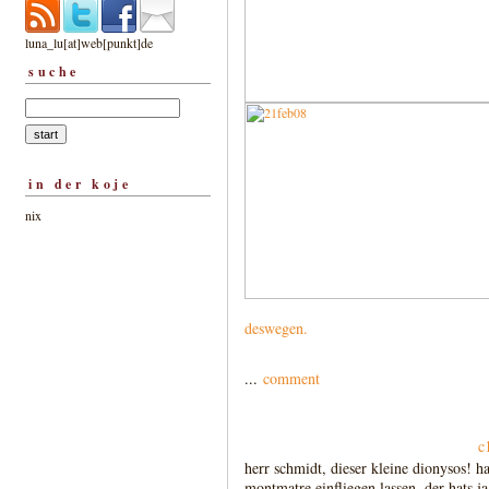
luna_lu[at]web[punkt]de
suche
in der koje
nix
deswegen.
...
comment
c
herr schmidt, dieser kleine dionysos! ha
montmatre einfliegen lassen. der hats j