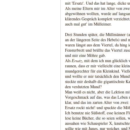
mit 'Ersatz'. Und das hat lange, dicke 
Als meine Eltern mir im Alter von zwei
abgewöhnen wollten, wurde auf langsa
klärendes Gespräch komplett verzichtet,
auch mal gut' im Mülleimer.
Drei Stunden später, die Müllmänner (a
an der längeren Seite des Hebels) und
waren längst aus dem Viertel, da hing 
Fensterbrett und brüllte das Viertel zu
und mir eine Möhre gab.
Als
Ersatz
, mit dem ich nun glücklich 
raunen, dass er mir vielleicht eine kle
mundgerechter für ein Kleinkind. Viell
und wollte er mir tatsächlich den Mun
steckte mir deshalb die gigantischste K
den verdutzten Mund?
Man weiß es nicht, aber die Lektion m
Vorgeschmack auf das, was das Leben n
klar, und das im zarten Alter von zwei:
Ersatz rockt nicht! und spuckte die Möh
Ich benutze nie Süßstoff, esse keinen Fl
lese keine Bücher, die so seien sollen, 
aussahen wie Schauspieler X, knutschte
sollte wie mit Jungs, nur weicher, und 