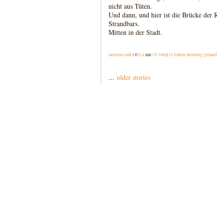
nicht aus Tüten.
Und dann, und hier ist die Brücke der
Strandbars.
Mitten in der Stadt.
latrinen-talk
| ©
Lu
um
19:36h
|
10 haben meldung gemac
...
older stories