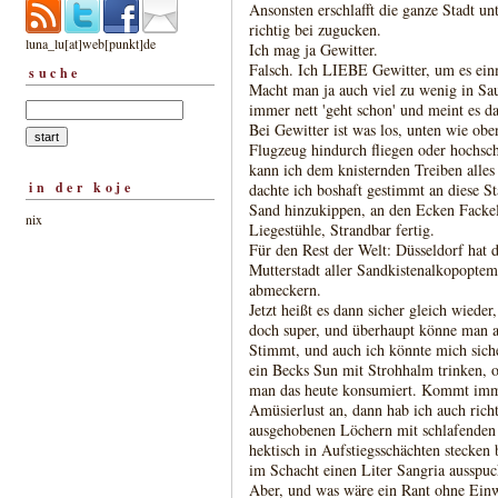
Ansonsten erschlafft die ganze Stadt u
richtig bei zugucken.
luna_lu[at]web[punkt]de
Ich mag ja Gewitter.
Falsch. Ich LIEBE Gewitter, um es einm
suche
Macht man ja auch viel zu wenig in Sau
immer nett 'geht schon' und meint es d
Bei Gewitter ist was los, unten wie obe
Flugzeug hindurch fliegen oder hochsc
kann ich dem knisternden Treiben alle
in der koje
dachte ich boshaft gestimmt an diese
Sand hinzukippen, an den Ecken Fackel
nix
Liegestühle, Strandbar fertig.
Für den Rest der Welt: Düsseldorf hat d
Mutterstadt aller Sandkistenalkopoptem
abmeckern.
Jetzt heißt es dann sicher gleich wieder
doch super, und überhaupt könne man au
Stimmt, und auch ich könnte mich sich
ein Becks Sun mit Strohhalm trinken, 
man das heute konsumiert. Kommt imm
Amüsierlust an, dann hab ich auch rich
ausgehobenen Löchern mit schlafenden 
hektisch in Aufstiegsschächten stecken 
im Schacht einen Liter Sangria ausspu
Aber, und was wäre ein Rant ohne Ein