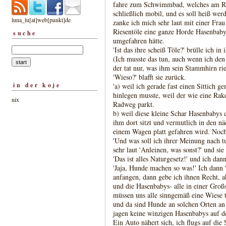
fahre zum Schwimmbad, welches am Rh
schließlich mobil, und es soll heiß wer
luna_lu[at]web[punkt]de
zanke ich mich sehr laut mit einer Frau
Riesentöle eine ganze Horde Hasenbabys 
suche
umgefahren hätte.
'Ist das ihre scheiß Töle?' brülle ich i
(Ich musste das tun, auch wenn ich den 
der tat nur, was ihm sein Stammhirn rie
'Wieso?' blafft sie zurück.
in der koje
'a) weil ich gerade fast einen Sittich 
hinlegen musste, weil der wie eine Ra
nix
Radweg parkt.
b) weil diese kleine Schar Hasenbabys
ihm dort sitzt und vermutlich in den 
einem Wagen platt gefahren wird. Noch
'Und was soll ich ihrer Meinung nach tun
sehr laut 'Anleinen, was sonst?' und sie
'Das ist alles Naturgesetz!' und ich dan
'Jaja, Hunde machen so was!' Ich dann 
anfangen, dann gebe ich ihnen Recht, abe
und die Hasenbabys- alle in einer Großs
müssen uns alle sinngemäß eine Wiese t
und da sind Hunde an solchen Orten an
jagen keine winzigen Hasenbabys auf de
Ein Auto nähert sich, ich flugs auf die