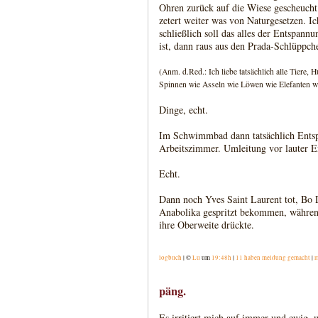
Ohren zurück auf die Wiese gescheucht
zetert weiter was von Naturgesetzen. Ic
schließlich soll das alles der Entspann
ist, dann raus aus den Prada-Schlüppche
(Anm. d.Red.: Ich liebe tatsächlich alle Tiere
Spinnen wie Asseln wie Löwen wie Elefanten wie
Dinge, echt.
Im Schwimmbad dann tatsächlich Entspa
Arbeitszimmer. Umleitung vor lauter E
Echt.
Dann noch Yves Saint Laurent tot, Bo D
Anabolika gespritzt bekommen, während 
ihre Oberweite drückte.
logbuch
| ©
Lu
um
19:48h
|
11 haben meldung gemacht
|
m
päng.
Es irritiert mich auf immer und ewig, 