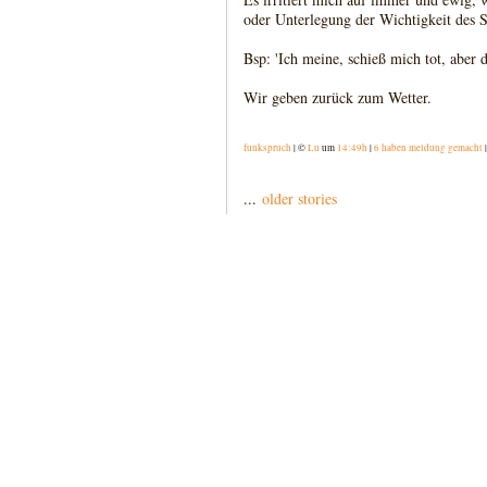
oder Unterlegung der Wichtigkeit des Sa
Bsp: 'Ich meine, schieß mich tot, aber da
Wir geben zurück zum Wetter.
funkspruch
| ©
Lu
um
14:49h
|
6 haben meldung gemacht
...
older stories