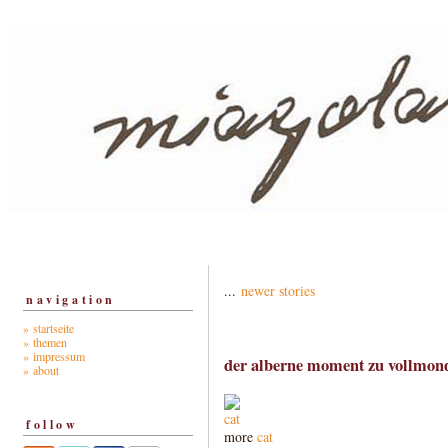
...
newer stories
navigation
» startseite
» themen
» impressum
der alberne moment zu vollmon
» about
follow
more
cat