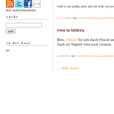
(seht es mir gnädig nach, aber ich lache seit ge
luna_lu[at]web[punkt]de
suche
netz-welt
| ©
Lu
um
00:00h
|
3 haben meldung gemacht
|
m
wien in bildern.
Bitte,
blättern
Sie sich durch Fleisch u
in der koje
Auch ein Teppich wird noch vermisst.
nix
seefahrt
| ©
Lu
um
19:40h
|
5 haben meldung gemacht
|
me
...
older stories