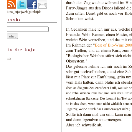
durch den Zug wuchte während im Hin
Party-Jünger aus den Discos lallend di
luna_lu[at]web[punkt]de
Zum satten Dunst gibt es noch vor Köl
Schranken weist.
suche
In Gedanken male ich mir aus, welche L
Freunde, Wein-Kenner, einen Master, ei
welche Wein vertreiben, und das mit ri
Im Rahmen der "
Best of Bio-Wine 200
in der koje
zum Treffen, und zu einem Kurs, zum A
"Biologischer Weinbau stützt sich nicht 
nix
Ökosystem."
Das gelesene nehme ich mir noch im Zu
sehr gut nachvollziehen, quasi eine Sc
lässt mir Platz zur Entfaltung, grün u
vom Hals halten, dann blühe ich ebenfa
eben an die gute Zeulenrodener Luft, weil sie
und zehn Weinen intus hat, und sich der Bürost
schaukelnden Barkasse. Das kommt im Text aber 
so ist das eben, wenn man nicht wirklich nenn
Tage zig Weine durch das Gaumensegel zieht.)
Sollte ich dann mal um sein, kann ma
und dann irgendwo untermengen.
Aber ich schweife ab.