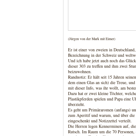
(Jürgen von der Mark mit Eimer)
Er ist einer von zweien in Deutschland,
Bezeichnung in der Schweiz und weltwe
Und ich habe jetzt auch noch das Glück
dieser 303 zu treffen und ihm zwei S
beizuwohnen.
Randnotiz: Er hält seit 15 Jahren seine
dem einen Glas an sich) die Treue, und
mit dieser Info, was ihr wollt, am best
Dazu hat er zwei kleine Töchter, welch
Plastikpferden spielen und Papa eine Uh
überzieht.
Es geht um Primäraromen (anfangs) un
zum Aperitif und warum, und über die
eingeschenkt und Notizzettel verteilt.
Die Herren legen Kennerminen auf, di
Rutsch. Im Raum um die 70 Personen, a