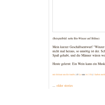
(Beispielbild: nette Bio-Winzer auf Bühne)
Mein kurzer Geschäftsentwurf "Winzer
nicht mal heraus, so unnötig ist der. Sc
Spaß gehabt, und die Männer wären we
Heute gelernt: Ein Wein kann ein Muske
mit delinat um die traube.
| ©
Lu
um
16:33h
|
3 haben mel
...
older stories