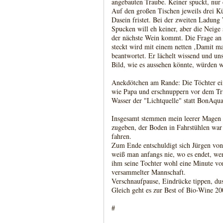
angebauten Traube. Keiner spuckt, nur 
Auf den großen Tischen jeweils drei Kü
Dasein fristet. Bei der zweiten Ladung 
Spucken will eh keiner, aber die Neige
der nächste Wein kommt. Die Frage an
steckt wird mit einem netten ‚Damit man
beantwortet. Er lächelt wissend und un
Bild, wie es aussehen könnte, würden w
Anekdötchen am Rande: Die Töchter ein
wie Papa und erschnuppern vor dem Tri
Wasser der "Lichtquelle" statt BonAqu
Insgesamt stemmen mein leerer Magen 
zugeben, der Boden in Fahrstühlen war 
fahren.
Zum Ende entschuldigt sich Jürgen von
weiß man anfangs nie, wo es endet, we
ihm seine Tochter wohl eine Minute vor
versammelter Mannschaft.
Verschnaufpause, Eindrücke tippen, du
Gleich geht es zur Best of Bio-Wine 2
#