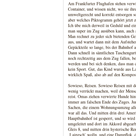
Am Frankfurter Flughafen stehen verwi
Container, und wissen nicht, wo sie i
umweltgerecht und korrekt entsorgen so
aber welches Piktogramm gehört jetzt
Ich übe mich derweil in Geduld und ein
man super im Zug ausüben kann, auch a
Man rechnet zu jeder sich bietenden Ge
aus, und wartet dann mit dem Aufste
Gepäckteile so lange, bis der Bahnhof
Dann schnell in sämtlichen Taschengur
noch rechtzeitig aus dem Zug fallen, be
werden und bei sich denken, dass man d
kein Sport. Gut, das Kind wurde aus L
wirklich Spaß, also ab auf den Kompos
Sowieso, Reisen. Sowieso Reisen mit 
wenig verrückt machen, weil der Mensc
reist. Omas ziehen verwirrte Hunde hint
immer am falschen Ende des Zuges. Ju
Sachen, die einem Wohnungsumzug all
war all das. Und mitten drin drei Amer
Hauptbahnhof ist gesperrt, und so wird
umgeleitet und dort im Akkord abgearbe
Gleis 8, und mitten drin hysterische Re
‚Laipzsch’ wolln, und eine Dampflok, di