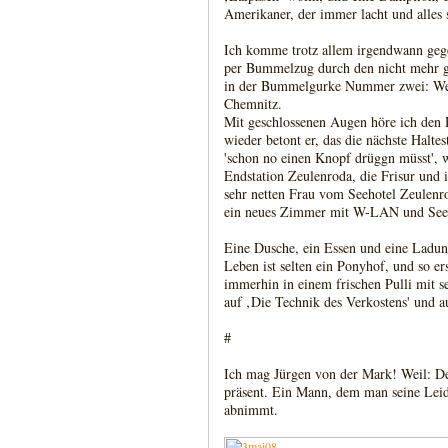
Amerikaner, der immer lacht und alles
Ich komme trotz allem irgendwann gege
per Bummelzug durch den nicht mehr g
in der Bummelgurke Nummer zwei: Wenn 
Chemnitz.
Mit geschlossenen Augen höre ich den
wieder betont er, das die nächste Haltes
'schon no einen Knopf drüggn müsst', 
Endstation Zeulenroda, die Frisur und 
sehr netten Frau vom Seehotel Zeulen
ein neues Zimmer mit W-LAN und Seebl
Eine Dusche, ein Essen und eine Ladung
Leben ist selten ein Ponyhof, und so er
immerhin in einem frischen Pulli mit 
auf ‚Die Technik des Verkostens' und a
#
Ich mag Jürgen von der Mark! Weil: Der
präsent. Ein Mann, dem man seine Leid
abnimmt.