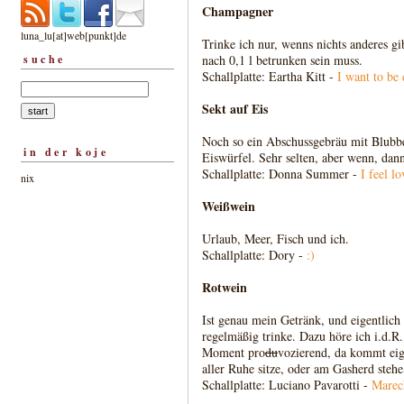
Champagner
luna_lu[at]web[punkt]de
Trinke ich nur, wenns nichts anderes gi
suche
nach 0,1 l betrunken sein muss.
Schallplatte: Eartha Kitt -
I want to be 
Sekt auf Eis
Noch so ein Abschussgebräu mit Blubbe
in der koje
Eiswürfel. Sehr selten, aber wenn, da
Schallplatte: Donna Summer -
I feel lo
nix
Weißwein
Urlaub, Meer, Fisch und ich.
Schallplatte: Dory -
:)
Rotwein
Ist genau mein Getränk, und eigentlich
regelmäßig trinke. Dazu höre ich i.d.R.
Moment pro
du
vozierend, da kommt eige
aller Ruhe sitze, oder am Gasherd stehe
Schallplatte: Luciano Pavarotti -
Marec