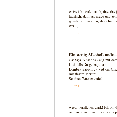
weiss ich. wußte auch, dass das 
launisch, da muss muße und zeitg
gehabt, vor wochen, dann hätte 
wär' :)
...
link
Ein wenig Alkoholkunde...
Cachaça -> ist das Zeug mit de
Und falls Du gefragt hast:
Bombay Sapphire -> ist ein Gin,
mit fiesem Martini
Schönes Wochenende!
...
link
weed, herzlichen dank! ich bin di
und auch noch nie einen cosmopo