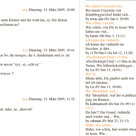
Bei einem Urgestein von...
asa
, Dienstag, 15. März 2005, 10:00
Bei einem Urgestein von
Kleinbloggersdorf findet sich...
by texas-jim (So Jan 4, 20:08)
 mein Kleiner und der weiß das, ey. Die dicken
Wie schön, von Dir...
asichmein,ne?
Wie schön, von Dir zu lesen! Wir
haben uns viel...
by karan (Mi Dez 3, 12:11)
ich kenne das vielleicht...
ich kenne das vielleicht ein
bisschen. je älter...
Lu
, Dienstag, 15. März 2005, 10:41
by c17h19no3 (Sa Jul 12, 13:28)
, das bo, die mongos, die 4, dendemann und co. etc
AbsofuckingLUtely! <3 Hau...
AbsofuckingLUtely! <3 Hau in di
 ausser "eyy...ey...echt ey."
Tasten. Wir Silberrückenblogger..
.
by Lu (Fr Jun 13, 18:01)
 weissu ?!
Ha! Ja!
Meine liebe, Du glaubst nicht wie
tief ich tauchen...
by Lu (Fr Jun 13, 18:00)
Ha! Tatsächlich. Auf...
Ha! Tatsächlich. Auf der re:publica
asa
, Dienstag, 15. März 2005, 11:32
ging ein Raunen...
by kaltmamsell (Di Jun 10, 09:11)
LU!!!
f, alder, ne...abervoll!
Du hier?! Ein Grund, vielleicht,
auch wieder mal.... Wie...
by cabman (Fr Mai 23, 21:13)
Huhu, wie schön,...
Huhu, wie schön, hier wieder etwa
zu lesen. Wie...