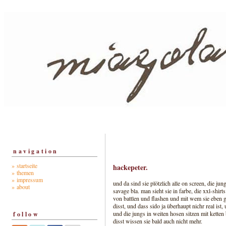
navigation
» startseite
hackepeter.
» themen
» impressum
und da sind sie plötzlich alle on screen, die ju
» about
savage bla. man sieht sie in farbe, die xxl-shir
von battlen und flashen und mit wem sie eben gr
disst, und dass sido ja überhaupt nichr real ist
und die jungs in weiten hosen sitzen mit kette
follow
disst wissen sie bald auch nicht mehr.