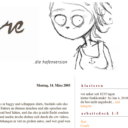
Montag, 14. März 2005
klarieren
vor anker seit 8235 tagen
letzter funkkontakt: So Jan 4, 20:0
du bist nicht angedockt...
laut
ngs in baggy und schlappen shirts, bushido sido eko
klingeln
ts flattern an dünnen ärmchen und alle sprechen nur
ad beef hätten, und das eko ja nicht flasht sondern
arbeitsdock 1-5
, und nackte ärsche drehen sich durch die s/w videos,
n behangen in viel zu großen autos, und wer grad wen
Text
Coach