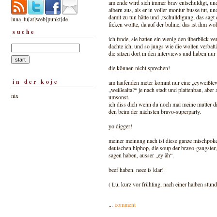
am ende wird sich immer brav entschuldigt, und
albern aus, als er in voller montur busse tut, un
damit zu tun hätte und ‚tschulldigung, das sagt e
luna_lu[at]web[punkt]de
ficken wollte, da auf der bühne, das ist ihm woh
suche
ich finde, sie hatten ein wenig den überblick v
dachte ich, und so jungs wie die wollen verbaltät
die sitzen dort in den interviews und haben nur
die können nicht sprechen!
in der koje
am laufenden meter kommt nur eine „eyweißtew
„weißealta?“ je nach stadt und plattenbau, aber
nix
umsonst.
ich diss dich wenn du noch mal meine mutter di
den beim der nächsten bravo-superparty.
yo digger!
meiner meinung nach ist diese ganze mischpoke
deutschen hiphop, die soup der bravo-gangster, 
sagen haben, ausser „ey äh“.
beef haben. neee is klar!
( Lu, kurz vor frühling, nach einer halben stu
...
comment