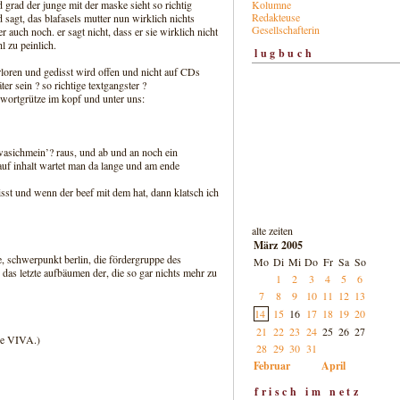
Kolumne
 grad der junge mit der maske sieht so richtig
Redakteuse
d sagt, das blafasels mutter nun wirklich nichts
Gesellschafterin
r auch noch. er sagt nicht, dass er sie wirklich nicht
l zu peinlich.
lugbuch
erloren und gedisst wird offen und nicht auf CDs
er sein ? so richtige textgangster ?
 wortgrütze im kopf und unter uns:
asichmein’? raus, und ab und an noch ein
 auf inhalt wartet man da lange und am ende
sst und wenn der beef mit dem hat, dann klatsch ich
alte zeiten
März 2005
, schwerpunkt berlin, die fördergruppe des
Mo
Di
Mi
Do
Fr
Sa
So
das letzte aufbäumen der, die so gar nichts mehr zu
1
2
3
4
5
6
7
8
9
10
11
12
13
14
15
16
17
18
19
20
21
22
23
24
25
26
27
nde VIVA.)
28
29
30
31
Februar
April
frisch im netz