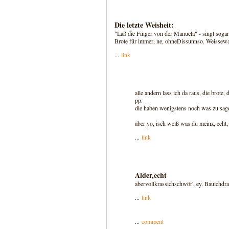
Die letzte Weisheit:
"Laß die Finger von der Manuela" - singt sogar
Brote für immer, ne, ohneDissunnso. Weissew
...
link
alle andern lass ich da raus, die brote
pp.
die haben wenigstens noch was zu sagen
aber yo, isch weiß was du meinz, echt,
...
link
Alder,echt
abervollkrassichschwör', ey. Bauichdrau
...
link
...
comment