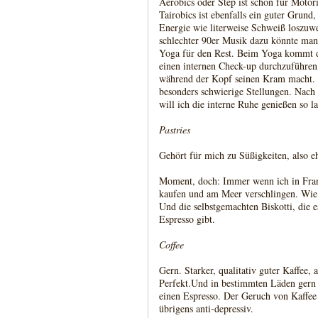
Aerobics oder Step ist schön für Motor
Tairobics ist ebenfalls ein guter Grund
Energie wie literweise Schweiß loszuw
schlechter 90er Musik dazu könnte man
Yoga für den Rest. Beim Yoga kommt de
einen internen Check-up durchzuführen
während der Kopf seinen Kram macht.
besonders schwierige Stellungen. Nach
will ich die interne Ruhe genießen so la
Pastries
Gehört für mich zu Süßigkeiten, also e
Moment, doch: Immer wenn ich in Frank
kaufen und am Meer verschlingen. Wie 
Und die selbstgemachten Biskotti, die
Espresso gibt.
Coffee
Gern. Starker, qualitativ guter Kaffee,
Perfekt.Und in bestimmten Läden gern
einen Espresso. Der Geruch von Kaffee
übrigens anti-depressiv.