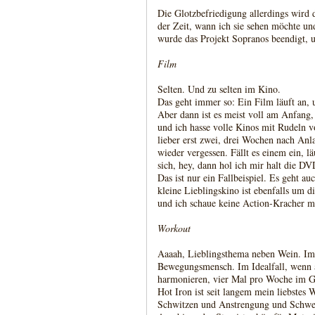
Die Glotzbefriedigung allerdings wird d
der Zeit, wann ich sie sehen möchte u
wurde das Projekt Sopranos beendigt, u
Film
Selten. Und zu selten im Kino.
Das geht immer so: Ein Film läuft an, u
Aber dann ist es meist voll am Anfang,
und ich hasse volle Kinos mit Rudeln 
lieber erst zwei, drei Wochen nach An
wieder vergessen. Fällt es einem ein, l
sich, hey, dann hol ich mir halt die DV
Das ist nur ein Fallbeispiel. Es geht a
kleine Lieblingskino ist ebenfalls um d
und ich schaue keine Action-Kracher mit
Workout
Aaaah, Lieblingsthema neben Wein. Imm
Bewegungsmensch. Im Idealfall, wenn 
harmonieren, vier Mal pro Woche im 
Hot Iron ist seit langem mein liebstes
Schwitzen und Anstrengung und Schwe