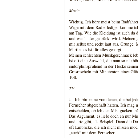
Music
Wichtig. Ich höre meist beim Radfahre
Wege mit dem Rad erledige, komme ich
am Tag. Wie die Kleidung ist auch da 
und was lauter gedrückt wird. Meinen 
mir selbst und recht laut aus. Grunge, 
Martin- es ist für alles gesorgt.
Meinen schlechten Musikgeschmack lebe
ist oft eine Auswahl, die man so nie h
endorphinsprühend in der Hocke seinen G
Grasrascheln mit Minutenton eines Gl
Toll.
TV
Ja. Ich bin keine von denen, die bei jed
Fernseher abgeschafft hätten. Ich mag 
entscheiden, ob ich den Mist gucken mö
Das Argument, es liefe doch eh nur Mist,
und arte gibt, als Beispiel. Dann die Do
oft Einblicke, die ich nicht missen mö
„auch“ mit dem Fernseher.