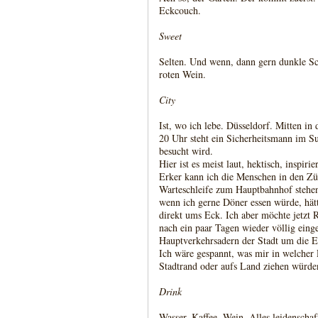
Eckcouch.
Sweet
Selten. Und wenn, dann gern dunkle Sc
roten Wein.
City
Ist, wo ich lebe. Düsseldorf. Mitten in
20 Uhr steht ein Sicherheitsmann im S
besucht wird.
Hier ist es meist laut, hektisch, inspi
Erker kann ich die Menschen in den Züg
Warteschleife zum Hauptbahnhof stehen
wenn ich gerne Döner essen würde, hätt
direkt ums Eck. Ich aber möchte jetzt R
nach ein paar Tagen wieder völlig einge
Hauptverkehrsadern der Stadt um die 
Ich wäre gespannt, was mir in welcher
Stadtrand oder aufs Land ziehen würde
Drink
Wasser, Kaffee, Wein. Alles leidenschaf