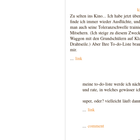
k
Zu selten ins Kino... Ich habe jetzt übe
finde ich immer wieder Ausflüchte, und 
man auch seine Toleranzschwelle tra
Mitsehern. (Ich steige zu diesem Zwe
Waggon mit den Grundschülern auf Klas
Drahtseile.) Aber Ihre To-do-Liste brau
mir.
...
link
meine to-do-liste werde ich näch
und rate, in welches gewässer ic
super, oder? vielleicht läuft dan
...
link
...
comment