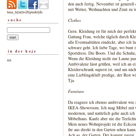
den auch fertig. November ist generell 
mit Wetter, Weihnachten und Zimt zu t
luna_lu[at]web[punkt]de
suche
Clothes
Gern. Kleidung ist für mich der perfekt
Gattung Frau, welche täglich durch Kle
alle Eventualitäten eindeckt, aber ich l
schwarz geht. Ich liebe Tage, wo bunt 
in der koje
Sportdress. Die Boots. Und die Schuhe,
Wenn die Kleidung nicht zur Laune passt
nix
Ambivalenz lässt grüßen, weil ich an e
Kleiderschrank superst ist, und am näch
eine Lieblingskluft predige, der Rest w
Tja.
Furniture
Da reagiere ich ebenso ambivalent wie 
IKEA-Showroom. Ich mag Möbel mit Ge
modernen, und natürlich gehe auch ich 
Möbelhaus. Kaufe aber nie die Teelichte
Mein neues Wohnprojekt ist die Eckcou
ihr aus direkt in den Garten sehen kann
Ach so, der Garten. Der kommt zuerst. 