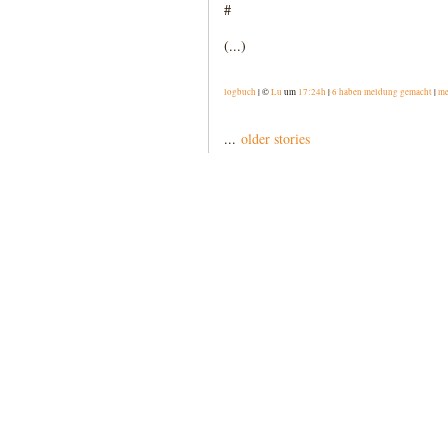
#
(...)
logbuch
| ©
Lu
um
17:24h
|
6 haben meldung gemacht
|
me
...
older stories