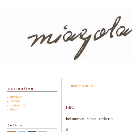
...
newer stories
navigation
» startseite
» themen
» impressum
biß.
» about
bekommen, haben, verlieren.
follow
#