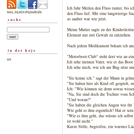
Ich fuhr Meilen den Fluss runter, bis i
luna_lu[at]web[punkt]de
den Fluss lief. Mir eine langwierige S
so sauber war wie jetzt.
suche
Meine Mutter sagte zu der Kinderärztin,
Element nur mit Gewalt zu entziehen.
Nach jedem Medikament bekam ich ande
in der koje
"Motorboot-Club" steht dort wie an ein
nix
Ich sehe meinen Vater, wie er das Boot 
Ich sehe mich, wie ich am Bug sitze un
"Sie kenne ich." sagt der Mann in gr
"Sie haben hier als Kind oft gespielt, m
Ich: "Wie können sie denn sowas wisse
"Na, Sie sind doch die Tochter vom Sch
"Und woran?"
"Sie haben die gleichen Augen wie ihr 
Wie geht es ihm eigentlich? Hat er sei
"Wie es ihm geht, das wüsste ich selbst
ist wohl nicht."
Kurze Stille, begreifen, ein warmes Lä