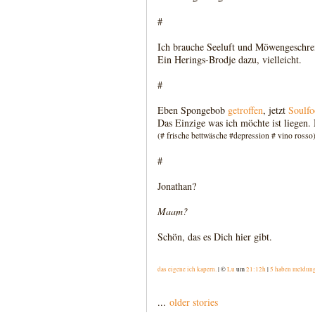
#
Ich brauche Seeluft und Möwengeschre
Ein Herings-Brodje dazu, vielleicht.
#
Eben Spongebob
getroffen
, jetzt
Soulf
Das Einzige was ich möchte ist liegen.
(# frische bettwäsche #depression # vino rosso
#
Jonathan?
Maam?
Schön, das es Dich hier gibt.
das eigene ich kapern.
| ©
Lu
um
21:12h
|
5 haben meldun
...
older stories