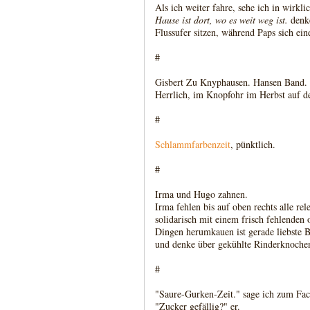
Als ich weiter fahre, sehe ich in wirk
Hause ist dort, wo es weit weg ist.
denke
Flussufer sitzen, während Paps sich eine
#
Gisbert Zu Knyphausen. Hansen Band.
Herrlich, im Knopfohr im Herbst auf de
#
Schlammfarbenzeit
, pünktlich.
#
Irma und Hugo zahnen.
Irma fehlen bis auf oben rechts alle r
solidarisch mit einem frisch fehlenden
Dingen herumkauen ist gerade liebste B
und denke über gekühlte Rinderknoche
#
"Saure-Gurken-Zeit." sage ich zum Fa
"Zucker gefällig?" er.