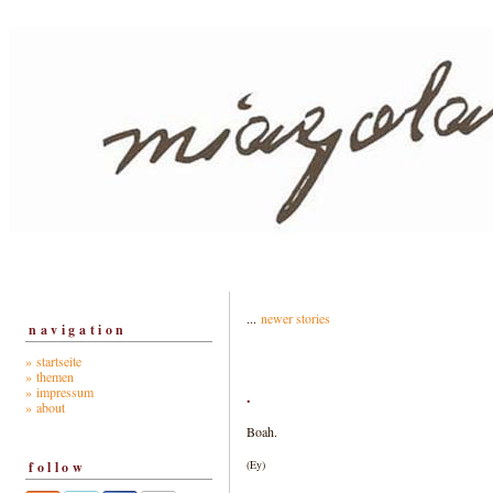
...
newer stories
navigation
» startseite
» themen
» impressum
.
» about
Boah.
(Ey)
follow