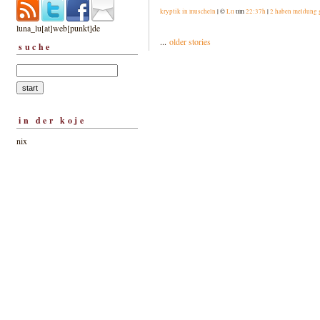
kryptik in muscheln
| ©
Lu
um
22:37h
|
2 haben meldung 
luna_lu[at]web[punkt]de
...
older stories
suche
in der koje
nix