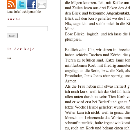
die Mägen knurren. Ich, mit Kaffee am
und Zeilen lesen aus drei Ecken des Ar
luna_lu[at]web[punkt]de
den Blick und bekomme Augenkontakt, w
Blick auf den Korb geheftet wo die Futt
suche
Nix, sage ich, und stehle mich in die K
Mund.
Böse Blicke, logisch, und ich lasse die
plumpsen.
in der koje
Endlich zehn Uhr, wir sitzen im breche
haben schicke Taschen und Körbe, die g
nix
Tieren zu befüllen sind. Katze Janis J
mintfarbenen Korb mit fliedrig anmuten
angelegt an die Serie, bzw. die Zeit, a
Frontlader, Janis Jones aber sperrig, un
Armen.
Als die Frau neben mir etwas irritiert g
ich noch kurz, weil ich das Gefühl hatte
allen unten durch zu sein: 'Den Korb ve
und er wird erst bei Bedarf und genau
letzte Woche Heizöl geliefert wurde, u
Weiter kam ich nicht, weil in genau d
Mensch am Leinenende das Wartezimmer
schnaufte zurück, holte irgendwie kom
zu, roch am Korb und bekam einen schl