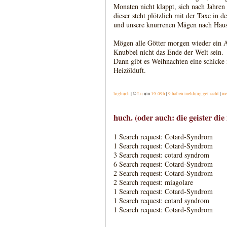
Monaten nicht klappt, sich nach Jahren 
dieser steht plötzlich mit der Taxe in 
und unsere knurrenen Mägen nach Haus
Mögen alle Götter morgen wieder ein A
Knubbel nicht das Ende der Welt sein.
Dann gibt es Weihnachten eine schicke
Heizölduft.
logbuch
| ©
Lu
um
19:09h
|
9 haben meldung gemacht
|
me
huch. (oder auch: die geister die i
1 Search request: Cotard-Syndrom
1 Search request: Cotard-Syndrom
3 Search request: cotard syndrom
6 Search request: Cotard-Syndrom
2 Search request: Cotard-Syndrom
2 Search request: miagolare
1 Search request: Cotard-Syndrom
1 Search request: cotard syndrom
1 Search request: Cotard-Syndrom