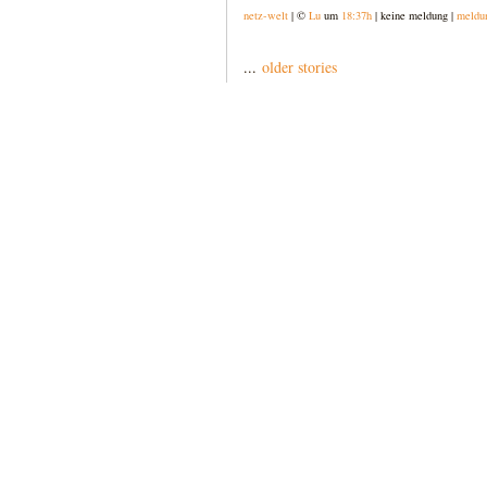
netz-welt
| ©
Lu
um
18:37h
| keine meldung |
meldu
...
older stories