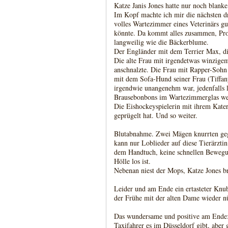
Katze Janis Jones hatte nur noch blanke
Im Kopf machte ich mir die nächsten 
volles Wartezimmer eines Veterinärs g
könnte. Da kommt alles zusammen, Pro
langweilig wie die Bäckerblume.
Der Engländer mit dem Terrier Max, d
Die alte Frau mit irgendetwas winzigem
anschnalzte. Die Frau mit Rapper-Sohn
mit dem Sofa-Hund seiner Frau (Tiffany
irgendwie unangenehm war, jedenfalls lu
Brausebonbons im Wartezimmerglas weg
Die Eishockeyspielerin mit ihrem Kate
geprügelt hat. Und so weiter.
Blutabnahme. Zwei Mägen knurrten geg
kann nur Loblieder auf diese Tierärzti
dem Handtuch, keine schnellen Bewegu
Hölle los ist.
Nebenan niest der Mops, Katze Jones 
Leider und am Ende ein ertasteter Knu
der Frühe mit der alten Dame wieder n
Das wundersame und positive am Ende:
Taxifahrer es im Düsseldorf gibt, aber 