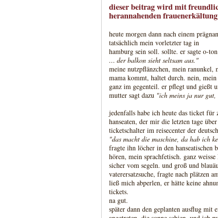
dieser beitrag wird mit freundli
herannahenden frauenerkältung 
heute morgen dann nach einem prägnant
tatsächlich mein vorletzter tag in
hamburg sein soll. sollte. er sagte o-to
… der balkon sieht seltsam aus."
meine nutzpflänzchen, mein ranunkel, m
mama kommt, haltet durch. nein, mein 
ganz im gegenteil. er pflegt und gießt u
mutter sagt dazu
"ich meins ja nur gut, k
jedenfalls habe ich heute das ticket für
hanseaten, der mir die letzten tage übe
ticketschalter im reisecenter der deuts
"das macht die maschine, da hab ich kei
fragte ihn löcher in den hanseatischen 
hören, mein sprachfetisch. ganz weisse 
sicher vom segeln. und groß und blauäu
vaterersatzsuche, fragte nach plätzen a
ließ mich abperlen, er hätte keine ahnun
tickets.
na gut.
später dann den geplanten ausflug mit 
angetreten. die sonne schien, und ich p