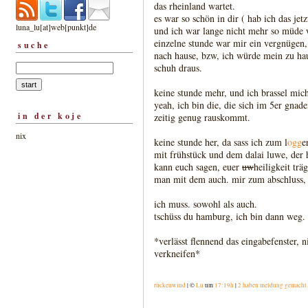
das rheinland wartet.
es war so schön in dir ( hab ich das jetz
luna_lu[at]web[punkt]de
und ich war lange nicht mehr so müde wi
einzelne stunde war mir ein vergnügen,
suche
nach hause, bzw, ich würde mein zu hau
schuh draus.
keine stunde mehr, und ich brassel mich
yeah, ich bin die, die sich im 5er gnad
in der koje
zeitig genug rauskommt.
nix
keine stunde her, da sass ich zum l
ogg
e
mit frühstück und dem dalai luwe, der h
kann euch sagen, euer
uw
heiligkeit trä
man mit dem auch. mir zum abschluss,
ich muss. sowohl als auch.
tschüss du hamburg, ich bin dann weg.
*verlässt flennend das eingabefenster,
verkneifen*
rückenwind
| ©
Lu
um
17:19h
|
2 haben meldung gemacht