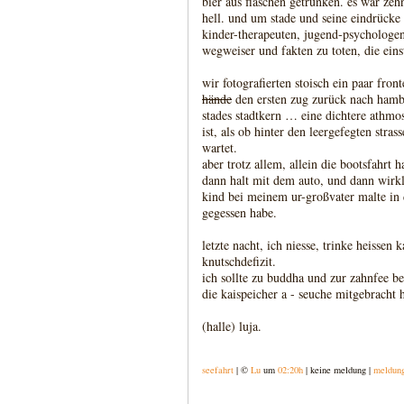
bier aus flaschen getrunken. es war ze
hell. und um stade und seine eindrücke
kinder-therapeuten, jugend-psychologen 
wegweiser und fakten zu toten, die ein
wir fotografierten stoisch ein paar fr
hände
den ersten zug zurück nach hamb
stades stadtkern … eine dichtere athmos
ist, als ob hinter den leergefegten stras
wartet.
aber trotz allem, allein die bootsfahrt 
dann halt mit dem auto, und dann wirkli
kind bei meinem ur-großvater malte in 
gegessen habe.
letzte nacht, ich niesse, trinke heissen
knutschdefizit.
ich sollte zu buddha und zur zahnfee be
die kaispeicher a - seuche mitgebracht 
(halle) luja.
seefahrt
| ©
Lu
um
02:20h
| keine meldung |
meldun