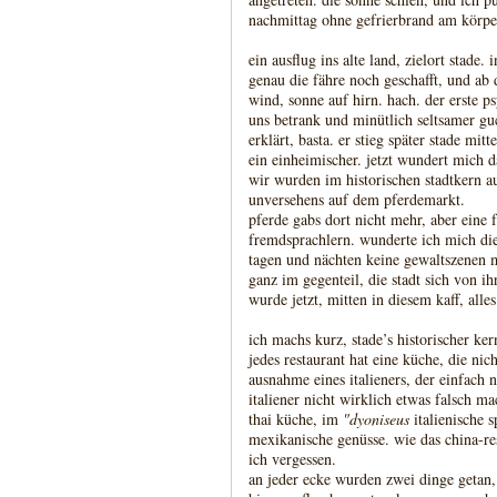
nachmittag ohne gefrierbrand am körpe
ein ausflug ins alte land, zielort stade. 
genau die fähre noch geschafft, und ab 
wind, sonne auf hirn. hach. der erste 
uns betrank und minütlich seltsamer guc
erklärt, basta. er stieg später stade mit
ein einheimischer. jetzt wundert mich d
wir wurden im historischen stadtkern 
unversehens auf dem pferdemarkt.
pferde gabs dort nicht mehr, aber eine 
fremdsprachlern. wunderte ich mich die
tagen und nächten keine gewaltszenen m
ganz im gegenteil, die stadt sich von ih
wurde jetzt, mitten in diesem kaff, alle
ich machs kurz, stade’s historischer kern
jedes restaurant hat eine küche, die ni
ausnahme eines italieners, der einfach 
italiener nicht wirklich etwas falsch m
thai küche, im
"dyoniseus
italienische 
mexikanische genüsse. wie das china-res
ich vergessen.
an jeder ecke wurden zwei dinge getan, 