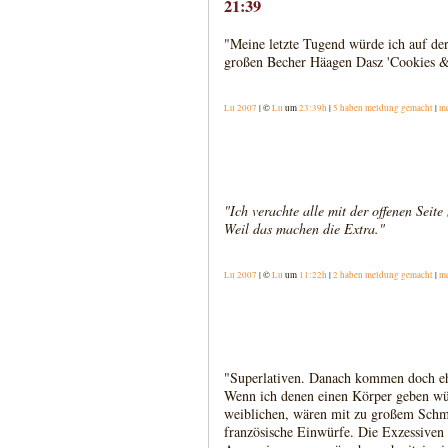
21:39
"Meine letzte Tugend würde ich auf der
großen Becher Häagen Dasz 'Cookies &
Lu 2007
| ©
Lu
um
23:39h
|
5 haben meldung gemacht
|
m
"Ich verachte alle mit der offenen Seit
Weil das machen die Extra."
Lu 2007
| ©
Lu
um
11:22h
|
2 haben meldung gemacht
|
m
"Superlativen. Danach kommen doch eh
Wenn ich denen einen Körper geben wür
weiblichen, wären mit zu großem Schm
französische Einwürfe. Die Exzessiven