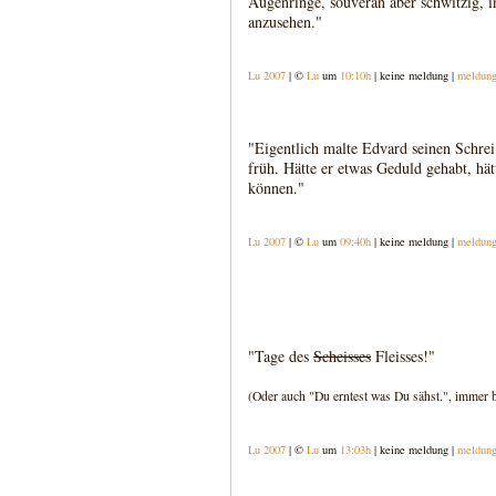
Augenringe, souverän aber schwitzig, 
anzusehen."
Lu 2007
| ©
Lu
um
10:10h
| keine meldung |
meldun
"Eigentlich malte Edvard seinen Schrei
früh. Hätte er etwas Geduld gehabt, hät
können."
Lu 2007
| ©
Lu
um
09:40h
| keine meldung |
meldun
"Tage des
Scheisses
Fleisses!"
(Oder auch "Du erntest was Du sähst.", immer 
Lu 2007
| ©
Lu
um
13:03h
| keine meldung |
meldun