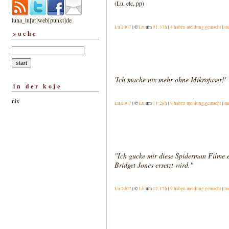
(Lu, etc, pp)
luna_lu[at]web[punkt]de
Lu 2007
| ©
Lu
um
01:37h
|
4 haben meldung gemacht
|
m
suche
'Ich mache nix mehr ohne Mikrofaser!'
in der koje
nix
Lu 2007
| ©
Lu
um
11:28h
|
9 haben meldung gemacht
|
m
"Ich gucke mir diese Spiderman Filme 
Bridget Jones ersetzt wird."
Lu 2007
| ©
Lu
um
12:17h
|
9 haben meldung gemacht
|
m