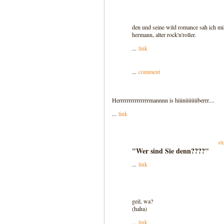
den und seine wild romance sah ich mi
hermann, alter rock'n'roller.
...
link
...
comment
Herrrrrrrrrrrrrrrmannnn is hiiinüüüüberrr....
...
link
st
"Wer sind Sie denn????"
...
link
geil, wa?
(haha)
...
link