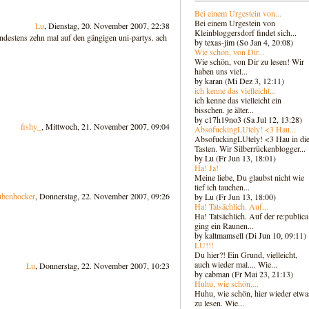
Bei einem Urgestein von...
Bei einem Urgestein von
Lu
, Dienstag, 20. November 2007, 22:38
Kleinbloggersdorf findet sich...
ndestens zehn mal auf den gängigen uni-partys. ach
by texas-jim (So Jan 4, 20:08)
Wie schön, von Dir...
Wie schön, von Dir zu lesen! Wir
haben uns viel...
by karan (Mi Dez 3, 12:11)
ich kenne das vielleicht...
ich kenne das vielleicht ein
bisschen. je älter...
by c17h19no3 (Sa Jul 12, 13:28)
fishy_
, Mittwoch, 21. November 2007, 09:04
AbsofuckingLUtely! <3 Hau...
AbsofuckingLUtely! <3 Hau in di
Tasten. Wir Silberrückenblogger..
.
by Lu (Fr Jun 13, 18:01)
Ha! Ja!
Meine liebe, Du glaubst nicht wie
tief ich tauchen...
ubenhocker
, Donnerstag, 22. November 2007, 09:26
by Lu (Fr Jun 13, 18:00)
Ha! Tatsächlich. Auf...
Ha! Tatsächlich. Auf der re:publica
ging ein Raunen...
by kaltmamsell (Di Jun 10, 09:11)
LU!!!
Du hier?! Ein Grund, vielleicht,
auch wieder mal.... Wie...
Lu
, Donnerstag, 22. November 2007, 10:23
by cabman (Fr Mai 23, 21:13)
Huhu, wie schön,...
Huhu, wie schön, hier wieder etwa
zu lesen. Wie...