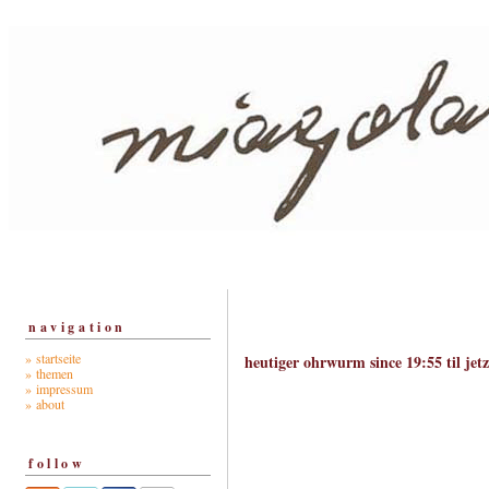
navigation
» startseite
heutiger ohrwurm since 19:55 til jetz
» themen
» impressum
» about
follow