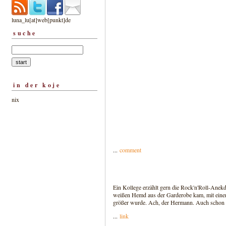
luna_lu[at]web[punkt]de
suche
in der koje
nix
...
comment
Ein Kollege erzählt gern die Rock'n'Roll-Anek
weißen Hemd aus der Garderobe kam, mit einem
größer wurde. Ach, der Hermann. Auch schon t
...
link