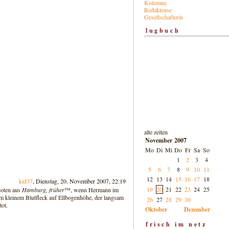
Kolumne
Redakteuse
Gesellschafterin
lugbuch
alte zeiten
November 2007
Mo
Di
Mi
Do
Fr
Sa
So
1
2
3
4
5
6
7
8
9
10
11
12
13
14
15
16
17
18
kid37
, Dienstag, 20. November 2007, 22:19
19
20
21
22
23
24
25
doten aus
Hamburg, früher
™, wenn Hermann im
 kleinem Blutfleck auf Ellbogenhöhe, der langsam
26
27
28
29
30
ot.
Oktober
Dezember
frisch im netz