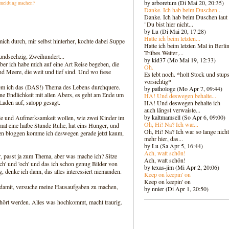
by arboretum (Di Mai 20, 20:35)
meldung machen?
Danke. Ich hab beim Duschen...
Danke. Ich hab beim Duschen laut
"Du bist hier nicht...
by Lu (Di Mai 20, 17:28)
Hatte ich beim letzten...
ich durch, mir selbst hinterher, kochte dabei Suppe
Hatte ich beim letzten Mal in Berlin
Trübes Wetter,...
ndsechzig, Zweihundert...
by kid37 (Mo Mai 19, 12:33)
aber ich habe mich auf eine Art Reise begeben, die
Oh.
nd Meere, die weit und tief sind. Und wo fiese
Es lebt noch. *holt Stock und stups
vorsichtig*
 dem ich das (DAS!) Thema des Lebens durchquere.
by pathologe (Mo Apr 7, 09:44)
ne Endlichkeit mit allen Abers, es geht am Ende um
HA! Und deswegen behalte...
Laden auf, salopp gesagt.
HA! Und deswegen behalte ich
auch längst verwaiste...
by kaltmamsell (So Apr 6, 09:00)
gie und Aufmerksamkeit wollen, wie zwei Kinder im
Oh, Hi! Na? Ich war...
 mal eine halbe Stunde Ruhe, hat eins Hunger, und
Oh, Hi! Na? Ich war so lange nicht
en bloggen komme ich deswegen gerade jetzt kaum,
mehr hier, das...
by Lu (Sa Apr 5, 16:44)
Ach, watt schön!
r, passt ja zum Thema, aber was mache ich? Sitze
Ach, watt schön!
h' und 'och' und das ich schon genug Bilder von
by texas-jim (Mi Apr 2, 20:06)
, denke ich dann, das alles interessiert niemanden.
Keep on keepin' on
Keep on keepin' on
ich damit, versuche meine Hausaufgaben zu machen,
by nnier (Di Apr 1, 20:50)
gehört werden. Alles was hochkommt, macht traurig.