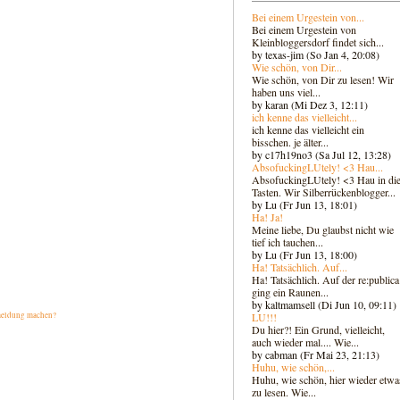
Bei einem Urgestein von...
Bei einem Urgestein von
Kleinbloggersdorf findet sich...
by texas-jim (So Jan 4, 20:08)
Wie schön, von Dir...
Wie schön, von Dir zu lesen! Wir
haben uns viel...
by karan (Mi Dez 3, 12:11)
ich kenne das vielleicht...
ich kenne das vielleicht ein
bisschen. je älter...
by c17h19no3 (Sa Jul 12, 13:28)
AbsofuckingLUtely! <3 Hau...
AbsofuckingLUtely! <3 Hau in di
Tasten. Wir Silberrückenblogger..
.
by Lu (Fr Jun 13, 18:01)
Ha! Ja!
Meine liebe, Du glaubst nicht wie
tief ich tauchen...
by Lu (Fr Jun 13, 18:00)
Ha! Tatsächlich. Auf...
Ha! Tatsächlich. Auf der re:publica
ging ein Raunen...
by kaltmamsell (Di Jun 10, 09:11)
LU!!!
eldung machen?
Du hier?! Ein Grund, vielleicht,
auch wieder mal.... Wie...
by cabman (Fr Mai 23, 21:13)
Huhu, wie schön,...
Huhu, wie schön, hier wieder etwa
zu lesen. Wie...