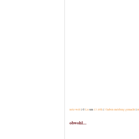
netz-welt
| ©
Lu
um
13:48h
|
3 haben meldung gemacht
|
m
obwohl...