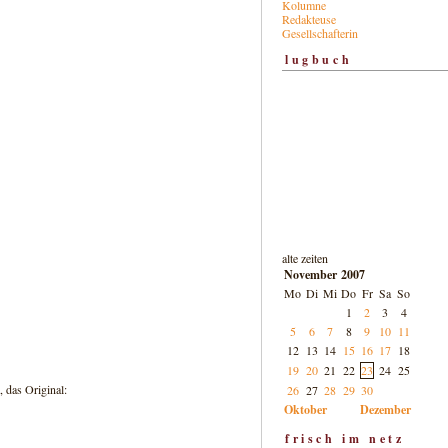
Kolumne
Redakteuse
Gesellschafterin
lugbuch
alte zeiten
November 2007
Mo
Di
Mi
Do
Fr
Sa
So
1
2
3
4
5
6
7
8
9
10
11
12
13
14
15
16
17
18
19
20
21
22
23
24
25
 das Original:
26
27
28
29
30
Oktober
Dezember
frisch im netz