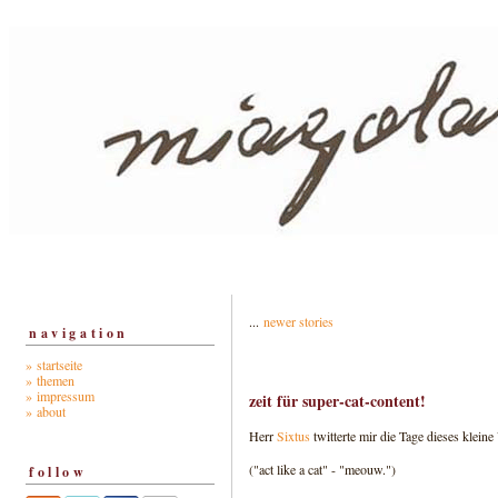
...
newer stories
navigation
» startseite
» themen
» impressum
zeit für super-cat-content!
» about
Herr
Sixtus
twitterte mir die Tage dieses kleine
("act like a cat" - "meouw.")
follow