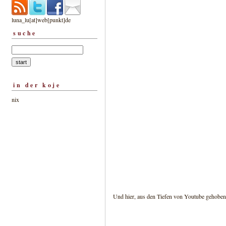
luna_lu[at]web[punkt]de
suche
in der koje
nix
Und hier, aus den Tiefen von Youtube gehoben,