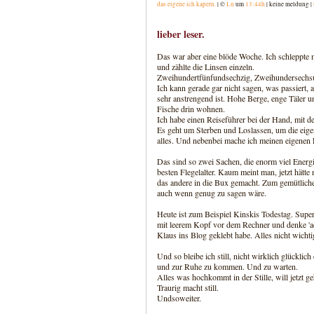
das eigene ich kapern.
| ©
Lu
um
13:44h
| keine meldung |
lieber leser.
Das war aber eine blöde Woche. Ich schleppte m
und zählte die Linsen einzeln.
Zweihundertfünfundsechzig, Zweihundersechsu
Ich kann gerade gar nicht sagen, was passiert, 
sehr anstrengend ist. Hohe Berge, enge Täler u
Fische drin wohnen.
Ich habe einen Reiseführer bei der Hand, mit
Es geht um Sterben und Loslassen, um die eige
alles. Und nebenbei mache ich meinen eigenen 
Das sind so zwei Sachen, die enorm viel Ener
besten Flegelalter. Kaum meint man, jetzt hätte
das andere in die Bux gemacht. Zum gemütlich
auch wenn genug zu sagen wäre.
Heute ist zum Beispiel Kinskis Todestag. Supe
mit leerem Kopf vor dem Rechner und denke 'ac
Klaus ins Blog geklebt habe. Alles nicht wichtig
Und so bleibe ich still, nicht wirklich glückl
und zur Ruhe zu kommen. Und zu warten.
Alles was hochkommt in der Stille, will jetzt 
Traurig macht still.
Undsoweiter.