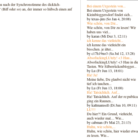
nau nach der Synchronstimme des dicklich-
Bei einem Urgestein von...
 (Biff oder so) an, der immer so hübsch einen auf
Bei einem Urgestein von
Kleinbloggersdorf findet sich...
by texas-jim (So Jan 4, 20:08)
Wie schön, von Dir...
Wie schön, von Dir zu lesen! Wir
haben uns viel...
by karan (Mi Dez 3, 12:11)
ich kenne das vielleicht...
ich kenne das vielleicht ein
bisschen. je älter...
by c17h19no3 (Sa Jul 12, 13:28)
AbsofuckingLUtely! <3 Hau...
AbsofuckingLUtely! <3 Hau in di
Tasten. Wir Silberrückenblogger..
.
by Lu (Fr Jun 13, 18:01)
Ha! Ja!
Meine liebe, Du glaubst nicht wie
tief ich tauchen...
by Lu (Fr Jun 13, 18:00)
Ha! Tatsächlich. Auf...
Ha! Tatsächlich. Auf der re:publica
ging ein Raunen...
by kaltmamsell (Di Jun 10, 09:11)
LU!!!
Du hier?! Ein Grund, vielleicht,
auch wieder mal.... Wie...
by cabman (Fr Mai 23, 21:13)
Huhu, wie schön,...
Huhu, wie schön, hier wieder etwa
zu lesen. Wie...