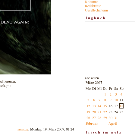
Kolumne
Redakteuse
Gesellschafterin
lugbuch
alte zeiten
d herunter.
März 2007
sek.)" ?
Mo
Di
Mi
Do
Fr
Sa
So
1
2
3
4
5
6
7
8
9
10
11
12
13
14
15
16
17
18
19
20
21
22
23
24
25
26
27
28
29
30
31
Februar
April
sumuze
, Montag, 19. März 2007, 01:24
frisch im netz