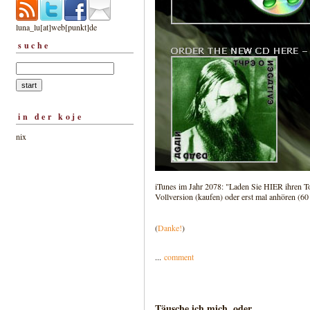
luna_lu[at]web[punkt]de
suche
in der koje
nix
iTunes im Jahr 2078: "Laden Sie HIER ihren To
Vollversion (kaufen) oder erst mal anhören (60 
(
Danke!
)
...
comment
Täusche ich mich, oder