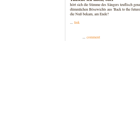
hört sich die Stimme des Sängers teuflisch ge
dümmlichen Bösewichts aus 'Back to the future'
die Nuß bekam, am Ende?
...
link
...
comment