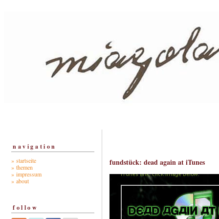
navigation
» startseite
fundstück: dead again at iTunes
» themen
» impressum
» about
follow