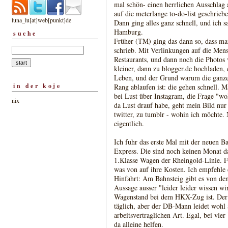
mal schön- einen herrlichen Ausschlag
auf die meterlange to-do-list geschrie
luna_lu[at]web[punkt]de
Dann ging alles ganz schnell, und ich 
Hamburg.
suche
Früher (TM) ging das dann so, dass ma
schrieb. Mit Verlinkungen auf die Mensc
Restaurants, und dann noch die Photos 
kleiner, dann zu blogger.de hochladen, 
Leben, und der Grund warum die ganze
in der koje
Rang ablaufen ist: die gehen schnell. M
bei Lust über Instagram, die Frage "w
nix
da Lust drauf habe, geht mein Bild nur 
twitter, zu tumblr - wohin ich möchte. 
eigentlich.
Ich fuhr das erste Mal mit der neuen B
Express. Die sind noch keinen Monat da
1.Klasse Wagen der Rheingold-Linie. 
was von auf ihre Kosten. Ich empfehle 
Hinfahrt: Am Bahnsteig gibt es von de
Aussage ausser "leider leider wissen wi
Wagenstand bei dem HKX-Zug ist. Der 
täglich, aber der DB-Mann leidet wohl
arbeitsvertraglichen Art. Egal, bei vier
da alleine helfen.