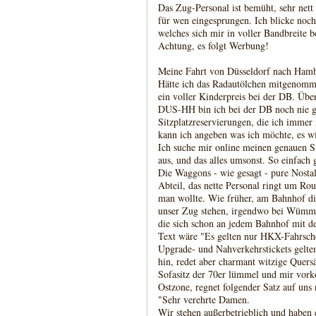
Das Zug-Personal ist bemüht, sehr nett 
für wen eingesprungen. Ich blicke noch
welches sich mir in voller Bandbreite b
Achtung, es folgt Werbung!
Meine Fahrt von Düsseldorf nach Hamb
Hätte ich das Radautölchen mitgenommen
ein voller Kinderpreis bei der DB. Über
DUS-HH bin ich bei der DB noch nie g
Sitzplatzreservierungen, die ich immer
kann ich angeben was ich möchte, es wi
Ich suche mir online meinen genauen S
aus, und das alles umsonst. So einfach 
Die Waggons - wie gesagt - pure Nostalg
Abteil, das nette Personal ringt um Ro
man wollte. Wie früher, am Bahnhof die
unser Zug stehen, irgendwo bei Wümme
die sich schon an jedem Bahnhof mit de
Text wäre "Es gelten nur HKX-Fahrsche
Upgrade- und Nahverkehrstickets gelte
hin, redet aber charmant witzige Quers
Sofasitz der 70er lümmel und mir vork
Ostzone, regnet folgender Satz auf uns 
"Sehr verehrte Damen.
Wir stehen außerbetrieblich und haben