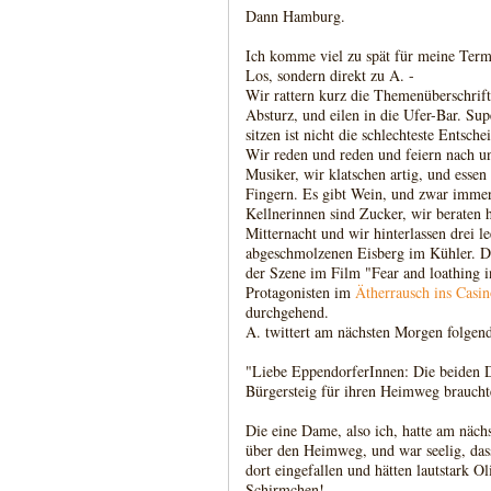
Dann Hamburg.
Ich komme viel zu spät für meine Termi
Los, sondern direkt zu A. -
Wir rattern kurz die Themenüberschrift
Absturz, und eilen in die Ufer-Bar. Su
sitzen ist nicht die schlechteste Entsche
Wir reden und reden und feiern nach un
Musiker, wir klatschen artig, und esse
Fingern. Es gibt Wein, und zwar immer 
Kellnerinnen sind Zucker, wir beraten h
Mitternacht und wir hinterlassen drei l
abgeschmolzenen Eisberg im Kühler. D
der Szene im Film "Fear and loathing i
Protagonisten im
Ätherrausch ins Casi
durchgehend.
A. twittert am nächsten Morgen folgend
"Liebe EppendorferInnen: Die beiden 
Bürgersteig für ihren Heimweg brauchte
Die eine Dame, also ich, hatte am näc
über den Heimweg, und war seelig, dass 
dort eingefallen und hätten lautstark O
Schirmchen!