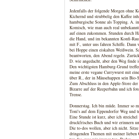
Jedenfalls der folgende Morgen ohne K
Kichernd und strubbelig den Kaffee inh
hamburgische Sonne als Topping. A. in 
Komisch, wie man auch real unbekannte
auf einen zukommen. Stunden durch Ha
die Hand, und im bekannten Konfi-Raum
mit F., unter uns fahren Schiffe. Dann
bei Hoppe einen eiskalten Weißwein.
beantworten, den Abend regeln. Zurück
D. wie angedacht, aber den Weg finde i
Den wichtigsten Hamburg-Grund treffen
meine erste vegane Currywurst mit ein
über R., der in Mäusehappen sein Bio-S
Zum Abschluss in den Apple-Store der 
Bizarre auf der Reeperbahn und ich fot
Trense.
Donnerstag. Ich bin müde. Immer so mü
Toni's auf dem Eppendorfer Weg und tr
Eine Stunde ist kurz, aber ich streichel 
druckfrisches Buch und wir erinnern un
Die to-dos wollen, aber ich nicht. Sitz
dringenden Themen mit meiner lieben 