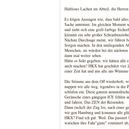
Haltloses Lachen im Abteil, die Herren 
Es folgen Aussagen wie, dass bald alle
Sache annimmt. Im gleichen Moment sch
und zieht sich eine grell-farbige Sich
klemmt ein sehr großer Schraubenzieher
Nächste Durchsage meint, wir führen ba
Sorgen machen. In den umliegenden Ab
Menschen, sie würden bei der nächsten
dann mal weiter sehen.
Hätte es Sekt gegeben, wir hätten alle
auch machen? HKX hat geschätzt vier Z
einer Zeit hat und uns alle aus Wümme 
Die Stimme aus dem Off wiederholt, wi
nuppen wir alle weg, irgendwo in der
schlafen ein. Diese ganzen neumodisch
Geräusche eines gängigen ICE fehlen 
und fahren. Das ZEN der Reisenden.
Dann ruckelt der Zug los, nach einer g
wir gen Hamburg und kommen alle glück
HKX? Find ich gut. Weil: Das passiert 
watschen ihre Fahr"gäste" routiniert ab