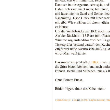
tun das, was wir immer tun. Reden.
Dann sie in die Agentur, sehr spät, und
Hafen. Ich kann nicht mehr, bin müde,
und lasse mich in Sand und Sonne nied
Nachmittag. Habe Glück mit einer sehr n
schreibt. Wir erzählen bis Essen, allein 
zu Hause.
Um die Werbebrücke zu HKX noch mal 
Auf der Rückfahrt (18 Euro inkl. Platz
Wümme zog anstandslos vorüber. Es ga
Ticketprüfer bestand darauf, den Kuche
Zugführer hatte Nachtwache am Zug, da
wird. Man weiß ja nie.
Das mache ich jetzt öfter,
HKX
muss ma
die Stirn bieten können, und auch and
können. Berlin und München, nur als Be
Ohne Pointe: Punkt.
Bilder folgen, finde das Kabel nicht.
weltmitbringsel
| ©
Lu
um
22:05h
|
2 haben meldung gem