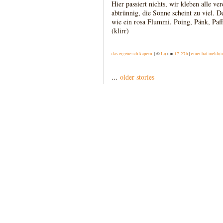
Hier passiert nichts, wir kleben alle ve
abtrünnig, die Sonne scheint zu viel. De
wie ein rosa Flummi. Poing, Pänk, Paff
(klirr)
das eigene ich kapern.
| ©
Lu
um
17:27h
|
einer hat meldu
...
older stories