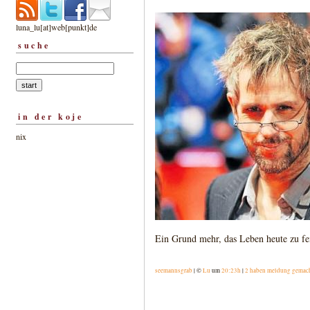
luna_lu[at]web[punkt]de
suche
in der koje
nix
Ein Grund mehr, das Leben heute zu fe
seemannsgrab
| ©
Lu
um
20:23h
|
2 haben meldung gemac