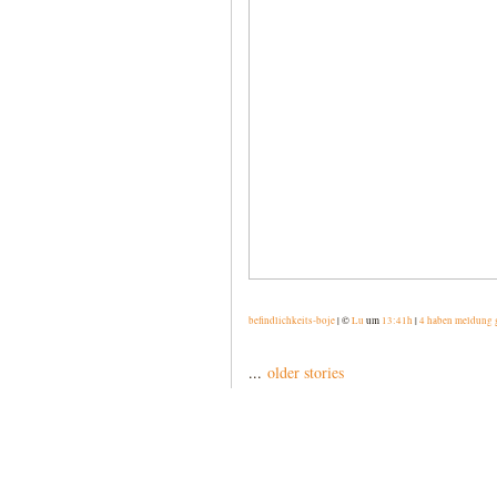
befindlichkeits-boje
| ©
Lu
um
13:41h
|
4 haben meldung 
...
older stories