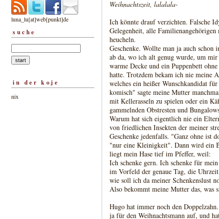
Weihnachtszeit, lalalala-
luna_lu[at]web[punkt]de
Ich könnte drauf verzichten. Falsche Id
Gelegenheit, alle Familienangehörigen
suche
heucheln.
Geschenke. Wollte man ja auch schon i
ab da, wo ich alt genug wurde, um mir 
warme Decke und ein Puppenbett ohne 
hatte. Trotzdem bekam ich nie meine 
in der koje
welches ein heißer Wunschkandidat für 
komisch" sagte meine Mutter manchmal
nix
mit Kellerasseln zu spielen oder ein Kä
gammelnden Obstresten und Bungalows 
Warum hat sich eigentlich nie ein Elter
von friedlichen Insekten der meiner st
Geschenke jedenfalls. "Ganz ohne ist do
"nur eine Kleinigkeit". Dann wird ein 
liegt mein Hase tief im Pfeffer, weil:
Ich schenke gern. Ich schenke für mei
im Vorfeld der genaue Tag, die Uhrzeit,
wie soll ich da meiner Schenkenslust 
Also bekommt meine Mutter das, was si
Hugo hat immer noch den Doppelzahn. V
ja für den Weihnachtsmann auf, und ha