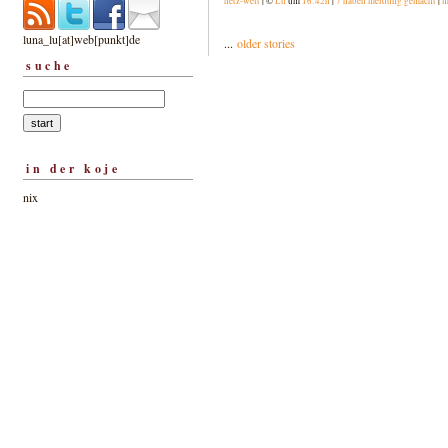
netz-welt
| ©
Lu
um
16:42h
|
7 haben meldung gemacht
|
m
luna_lu[at]web[punkt]de
...
older stories
suche
in der koje
nix