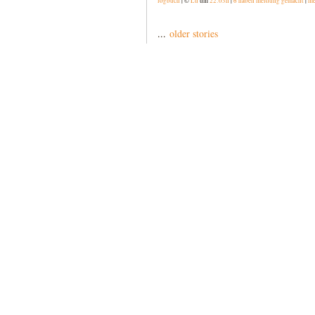
logbuch
| ©
Lu
um
22:03h
|
6 haben meldung gemacht
|
me
...
older stories