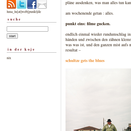
pläne ausdenken, was man alles tun kann
luna_lu[at]web[punkt]de
am wochenende getan : alles.
suche
punkt eins: filme gucken.
endlich einmal wieder rundumschlag i
händen und zwischen den zähnen klemm
was was ist, und den ganzen mist aufs 
in der koje
resultat –
nix
schultze gets the blues