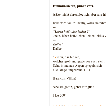
kommunizieren, punkt zwei.
(sätze. nicht chronologisch, aber alle 
liebe wird viel zu häufig völlig unter
---
“Leben heißt also leiden ?“
„nein, leben heißt leben, leiden inklusiv
---
Kaffee?
Kaffee.
---
"
V
illon, das bin ich,
welcher groß und grade vor euch steht.
Seht, in meinen Augen spiegeln sich
alle Dinge umgedreht."(…)
(Francois Villon)
---
scheisse
göttin, gehts mir gut !
( Lu 2004 )