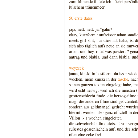
zum filmende flutete ich höchstpersön
lu'schem tränenmeer.
50 erste dates
jaja, nett. nett. ja.*gähn*
okay, kurzform : aufreisser adam sandl
meets girl-shit, nur diesmal, haha, ist 
sich also täglich aufs neue an sie ranw
arten, und hey, ratet was passiert ? gen
antrag und blabla, und dann blabla, un
woyzeck
jaaaa, kinski in bestform. da isser wied
wochen, mein kinski in der
tasche
. nac
seinen ganzen texten eingelegt habe, ma
wird echt nervig, weil ich die meisten (
grottenschlecht finde. die herzog-filme
mag, die anderen filme sind größtenteils
sondern aus geldmangel gedreht wurde
hiermit werden also ganz offiziell in de
Villon !- ) wochen eingeleitet.
die schweinehündin quietscht vor vergn
süßestes gossenlächeln auf, und der sc
ofen eine ecke frei.