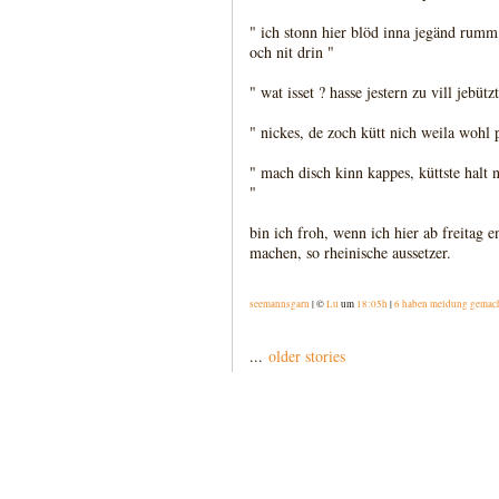
" ich stonn hier blöd inna jegänd rumm,
och nit drin "
" wat isset ? hasse jestern zu vill jebüt
" nickes, de zoch kütt nich weila wohl
" mach disch kinn kappes, küttste halt
"
bin ich froh, wenn ich hier ab freitag 
machen, so rheinische aussetzer.
seemannsgarn
| ©
Lu
um
18:05h
|
6 haben meldung gemac
...
older stories