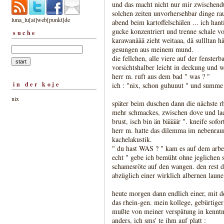
und das macht nicht nur mir zwischendu
solchen zeiten unvorhersehbar dinge raus
luna_lu[at]web[punkt]de
abend beim kartoffelschälen ... ich ha
gucke konzentriert und trenne schale von 
suche
karawanäää zieht weitaaa, dä sullltan hät
gesungen aus meinem mund.
die fellchen, alle viere auf der fenster
vorsichtshalber leicht in deckung und w
herr m. ruft aus dem bad " was ? "
in der koje
ich : "nix, schon guhuuut " und summe d
nix
später beim duschen dann die nächste rh
mehr schmackes, zwischen dove und lady 
brust, isch bin än bäääär ". kneife sofo
herr m. hatte das dilemma im nebenra
kachelakustik.
" du hast WAS ? " kam es auf dem arbeit
echt " gebe ich bemüht ohne jeglichen 
schamesröte auf den wangen. den rest d
abzüglich einer wirklich albernen laune
heute morgen dann endlich einer, mit 
das rhein-gen. mein kollege, gebürtiger
mußte von meiner verspätung in kenntni
anders, ich sms' te ihm auf platt :