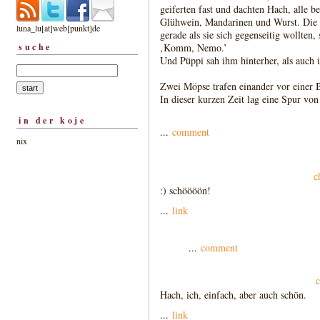
geiferten fast und dachten Hach, alle b
Glühwein, Mandarinen und Wurst. Die S
luna_lu[at]web[punkt]de
gerade als sie sich gegenseitig wollten
suche
‚Komm, Nemo.’
Und Püppi sah ihm hinterher, als auch
Zwei Möpse trafen einander vor einer B
In dieser kurzen Zeit lag eine Spur von
in der koje
...
comment
nix
c
:) schöööön!
...
link
...
comment
Hach, ich, einfach, aber auch schön.
...
link