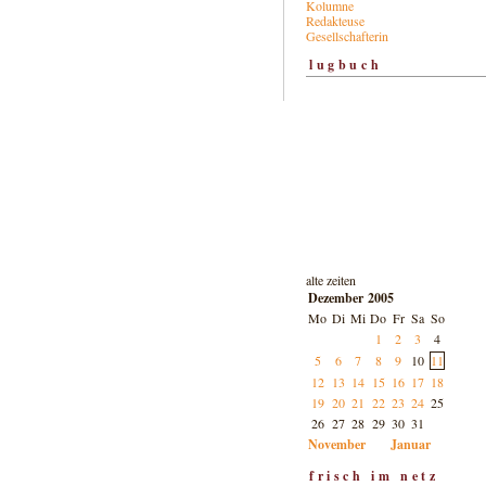
Kolumne
Redakteuse
Gesellschafterin
lugbuch
alte zeiten
Dezember 2005
Mo
Di
Mi
Do
Fr
Sa
So
1
2
3
4
5
6
7
8
9
10
11
12
13
14
15
16
17
18
19
20
21
22
23
24
25
26
27
28
29
30
31
November
Januar
frisch im netz