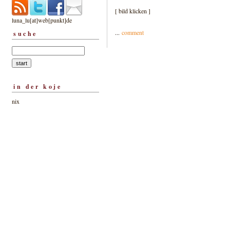
[ bild klicken ]
luna_lu[at]web[punkt]de
...
comment
suche
in der koje
nix