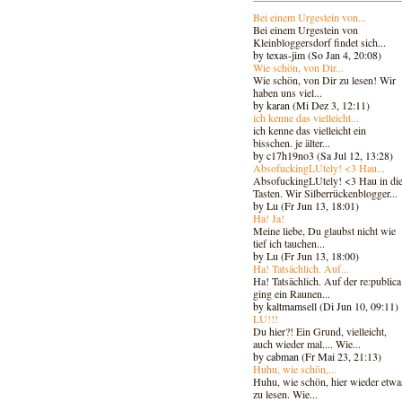
Bei einem Urgestein von...
Bei einem Urgestein von
Kleinbloggersdorf findet sich...
by texas-jim (So Jan 4, 20:08)
Wie schön, von Dir...
Wie schön, von Dir zu lesen! Wir
haben uns viel...
by karan (Mi Dez 3, 12:11)
ich kenne das vielleicht...
ich kenne das vielleicht ein
bisschen. je älter...
by c17h19no3 (Sa Jul 12, 13:28)
AbsofuckingLUtely! <3 Hau...
AbsofuckingLUtely! <3 Hau in di
Tasten. Wir Silberrückenblogger..
.
by Lu (Fr Jun 13, 18:01)
Ha! Ja!
Meine liebe, Du glaubst nicht wie
tief ich tauchen...
by Lu (Fr Jun 13, 18:00)
Ha! Tatsächlich. Auf...
Ha! Tatsächlich. Auf der re:publica
ging ein Raunen...
by kaltmamsell (Di Jun 10, 09:11)
LU!!!
Du hier?! Ein Grund, vielleicht,
auch wieder mal.... Wie...
by cabman (Fr Mai 23, 21:13)
Huhu, wie schön,...
Huhu, wie schön, hier wieder etwa
zu lesen. Wie...