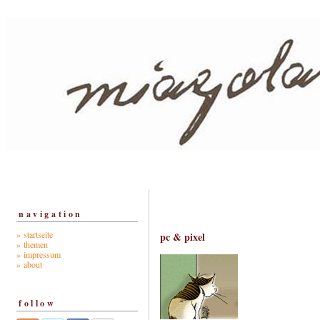
navigation
» startseite
pc & pixel
» themen
» impressum
» about
follow