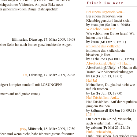
frisch im netz
eichgesinnter Visionäre. An jeder Ecke neue
r geheimnisvollen Dinge: Zahnspachtel!
Bei einem Urgestein von...
Bei einem Urgestein von
Kleinbloggersdorf findet sich...
by texas-jim (So Jan 4, 20:08)
Wie schön, von Dir...
Wie schön, von Dir zu lesen! Wir
haben uns viel...
lilli marlen, Dienstag, 17. März 2009, 16:08
by karan (Mi Dez 3, 12:11)
einer Seite hat auch immer ganz leuchtende Augen
ich kenne das vielleicht...
ich kenne das vielleicht ein
bisschen. je älter...
by c17h19no3 (Sa Jul 12, 13:28)
AbsofuckingLUtely! <3 Hau...
AbsofuckingLUtely! <3 Hau in di
Tasten. Wir Silberrückenblogger..
.
Lu
, Dienstag, 17. März 2009, 22:26
by Lu (Fr Jun 13, 18:01)
Ha! Ja!
Meine liebe, Du glaubst nicht wie
riesiger) komplex randvoll mit LÖSUNGEN!
tief ich tauchen...
by Lu (Fr Jun 13, 18:00)
r metro auf und gucke leute.)
Ha! Tatsächlich. Auf...
Ha! Tatsächlich. Auf der re:publica
ging ein Raunen...
by kaltmamsell (Di Jun 10, 09:11)
LU!!!
Du hier?! Ein Grund, vielleicht,
auch wieder mal.... Wie...
by cabman (Fr Mai 23, 21:13)
prey
, Mittwoch, 18. März 2009, 17:50
Huhu, wie schön,...
deen und wenn nicht, habe ich wenigstens feststllen
Huhu, wie schön, hier wieder etwa