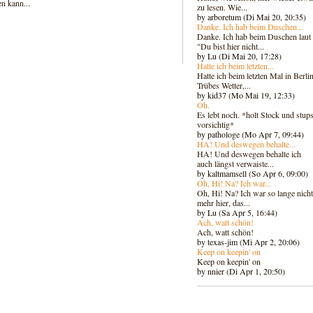
en kann...
zu lesen. Wie...
by arboretum (Di Mai 20, 20:35)
Danke. Ich hab beim Duschen...
Danke. Ich hab beim Duschen laut
"Du bist hier nicht...
by Lu (Di Mai 20, 17:28)
Hatte ich beim letzten...
Hatte ich beim letzten Mal in Berlin
Trübes Wetter,...
by kid37 (Mo Mai 19, 12:33)
Oh.
Es lebt noch. *holt Stock und stups
vorsichtig*
by pathologe (Mo Apr 7, 09:44)
HA! Und deswegen behalte...
HA! Und deswegen behalte ich
auch längst verwaiste...
by kaltmamsell (So Apr 6, 09:00)
Oh, Hi! Na? Ich war...
Oh, Hi! Na? Ich war so lange nicht
mehr hier, das...
by Lu (Sa Apr 5, 16:44)
Ach, watt schön!
Ach, watt schön!
by texas-jim (Mi Apr 2, 20:06)
Keep on keepin' on
Keep on keepin' on
by nnier (Di Apr 1, 20:50)