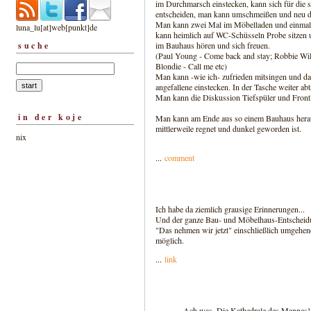
im Durchmarsch einstecken, kann sich für die 
entscheiden, man kann umschmeißen und neu 
Man kann zwei Mal im Möbelladen und einmal 
luna_lu[at]web[punkt]de
kann heimlich auf WC-Schüsseln Probe sitzen 
suche
im Bauhaus hören und sich freuen.
(Paul Young - Come back and stay; Robbie Wil
Blondie - Call me etc)
Man kann -wie ich- zufrieden mitsingen und dab
angefallene einstecken. In der Tasche weiter abtä
Man kann die Diskussion Tiefspüler und Front
in der koje
Man kann am Ende aus so einem Bauhaus heraus
mittlerweile regnet und dunkel geworden ist.
nix
...
comment
Ich habe da ziemlich grausige Erinnerungen...
Und der ganze Bau- und Möbelhaus-Entscheidu
"Das nehmen wir jetzt" einschließlich umgehe
möglich.
...
link
Ach was. Die Kathedrale des Mannes! 