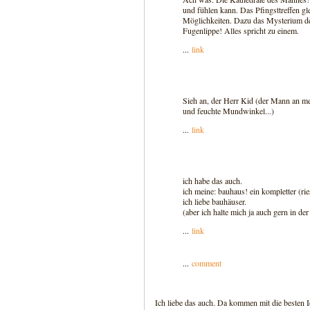
und fühlen kann. Das Pfingsttreffen gl
Möglichkeiten. Dazu das Mysterium de
Fugenlippe! Alles spricht zu einem.
...
link
Sieh an, der Herr Kid (der Mann an m
und feuchte Mundwinkel...)
...
link
ich habe das auch.
ich meine: bauhaus! ein kompletter (
ich liebe bauhäuser.
(aber ich halte mich ja auch gern in de
...
link
...
comment
Ich liebe das auch. Da kommen mit die besten I