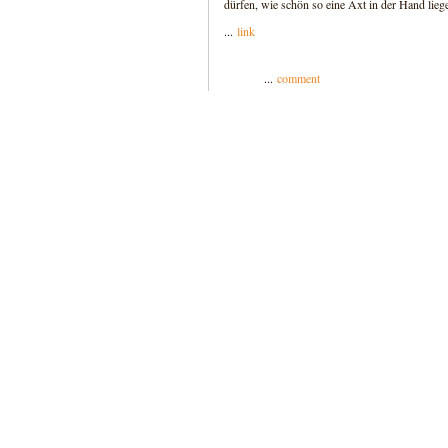
dürfen, wie schön so eine Axt in der Hand lieg
...
link
...
comment