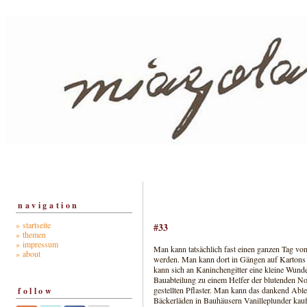
navigation
» startseite
#33
» themen
» impressum
Man kann tatsächlich fast einen ganzen Tag v
» about
werden. Man kann dort in Gängen auf Kartons 
kann sich an Kaninchengitter eine kleine Wunde
Bauabteilung zu einem Helfer der blutenden No
gestellten Pflaster. Man kann das dankend Able
follow
Bäckerläden in Bauhäusern Vanilleplunder kau