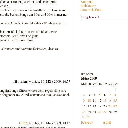
Kolumne
schönsten Bodenplatten in dunkelsten grau
Redakteuse
denken.
Gesellschafterin
im Bauhaus die Kundentoilette aufsuchen. Man
und die besten Songs der 80er und 90er immer nur
lugbuch
liams - Angels; 4 non blondes - Whats going on;
ei herrlich kühle Kacheln streicheln. Eine
tscheln. Sie ist rot und glatt.
lader ad absurdum führen.
kommen und verdutzt feststellen, dass es
alte zeiten
März 2009
lilli marlen, Montag, 16. März 2009, 16:57
Mo
Di
Mi
Do
Fr
Sa
So
1
ngsfindungs-Stress endete dann regelmäßig mit:
2
3
4
5
6
7
8
nd folgender Reue und Umtauschaktion, soweit noch
9
10
11
12
13
14
15
16
17
18
19
20
21
22
23
24
25
26
27
28
29
30
31
Februar
April
kid37
, Montag, 16. März 2009, 18:13
Materialgewordene Projektideen, die man sehen