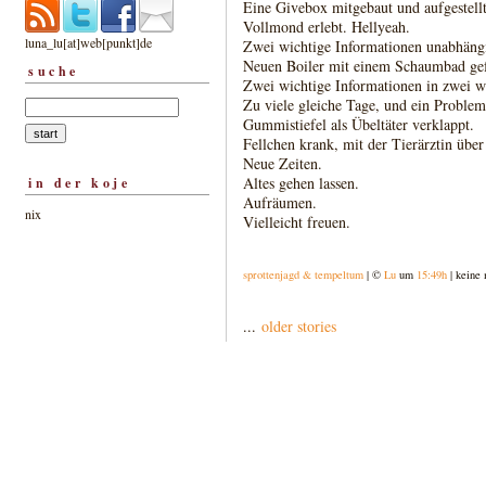
Eine Givebox mitgebaut und aufgestellt
Vollmond erlebt. Hellyeah.
luna_lu[at]web[punkt]de
Zwei wichtige Informationen unabhän
Neuen Boiler mit einem Schaumbad gef
suche
Zwei wichtige Informationen in zwei w
Zu viele gleiche Tage, und ein Problem
Gummistiefel als Übeltäter verklappt.
Fellchen krank, mit der Tierärztin übe
Neue Zeiten.
Altes gehen lassen.
in der koje
Aufräumen.
nix
Vielleicht freuen.
sprottenjagd & tempeltum
| ©
Lu
um
15:49h
| keine
...
older stories