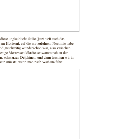
diese unglaubliche Stille (jetzt hielt auch das
am Horizont, auf die wir zufuhren. Noch nie habe
und gleichzeitig wunderschön war, also zwischen
 riesige Meeresschildkröte schwamm nah an der
en, schwarzen Delphinen, und dann tauchten wir in
 sein müsste, wenn man nach Walhalla fährt.