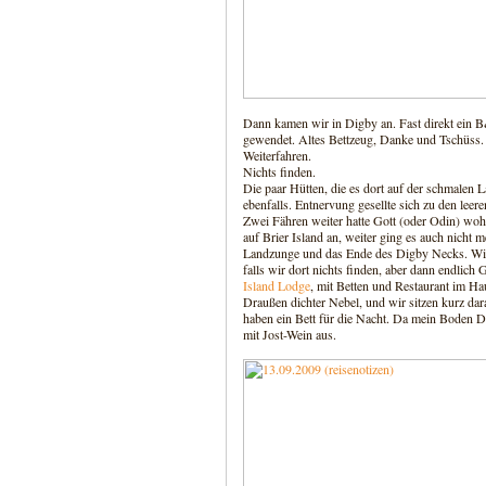
Dann kamen wir in Digby an. Fast direkt ein B
gewendet. Altes Bettzeug, Danke und Tschüss.
Weiterfahren.
Nichts finden.
Die paar Hütten, die es dort auf der schmalen
ebenfalls. Entnervung gesellte sich zu den lee
Zwei Fähren weiter hatte Gott (oder Odin) wohl
auf Brier Island an, weiter ging es auch nicht meh
Landzunge und das Ende des Digby Necks. Wir f
falls wir dort nichts finden, aber dann endlic
Island Lodge
, mit Betten und Restaurant im Ha
Draußen dichter Nebel, und wir sitzen kurz d
haben ein Bett für die Nacht. Da mein Boden D
mit Jost-Wein aus.