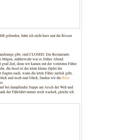
&B gefunden, hätte ich nicht kurz mal die Kissen
 Landzunge gibt, sind CLOSED. Die Restaurants
ren Mägen, mittlerweile war es früher Abend.
 grad Zeit, denn wir kamen mit der vorletzten Fähre
r, die Insel ist der letzte kleine Zipfel der
ragten nach, wann die letzte Fähre zurück geht,
h Glück und noch mal Glück, fanden wir die
Brier
us.
arauf bei dampfender Suppe am Arsch der Welt und
ank der Fährfahrt immer noch wackelt, gleiche ich