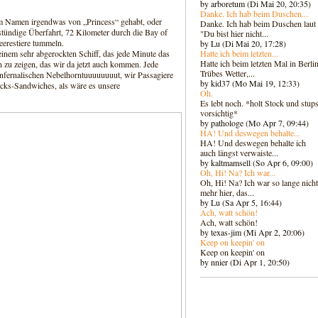
by arboretum (Di Mai 20, 20:35)
Danke. Ich hab beim Duschen...
im Namen irgendwas von „Princess“ gehabt, oder
Danke. Ich hab beim Duschen laut
stündige Überfahrt, 72 Kilometer durch die Bay of
"Du bist hier nicht...
eerestiere tummeln.
by Lu (Di Mai 20, 17:28)
Hatte ich beim letzten...
 einem sehr abgerockten Schiff, das jede Minute das
Hatte ich beim letzten Mal in Berlin
 zu zeigen, das wir da jetzt auch kommen. Jede
Trübes Wetter,...
 infernalischen Nebelhorntuuuuuuuut, wir Passagiere
by kid37 (Mo Mai 19, 12:33)
ks-Sandwiches, als wäre es unsere
Oh.
Es lebt noch. *holt Stock und stups
vorsichtig*
by pathologe (Mo Apr 7, 09:44)
HA! Und deswegen behalte...
HA! Und deswegen behalte ich
auch längst verwaiste...
by kaltmamsell (So Apr 6, 09:00)
Oh, Hi! Na? Ich war...
Oh, Hi! Na? Ich war so lange nicht
mehr hier, das...
by Lu (Sa Apr 5, 16:44)
Ach, watt schön!
Ach, watt schön!
by texas-jim (Mi Apr 2, 20:06)
Keep on keepin' on
Keep on keepin' on
by nnier (Di Apr 1, 20:50)