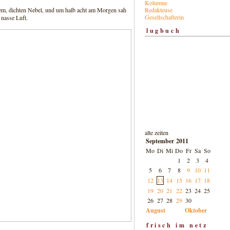
Kolumne
Redakteuse
tem, dichten Nebel, und um halb acht am Morgen sah
Gesellschafterin
 nasse Luft.
lugbuch
alte zeiten
September 2011
Mo
Di
Mi
Do
Fr
Sa
So
1
2
3
4
5
6
7
8
9
10
11
12
13
14
15
16
17
18
19
20
21
22
23
24
25
26
27
28
29
30
August
Oktober
frisch im netz