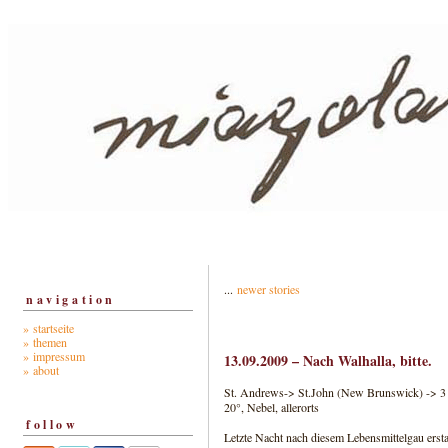
...
newer stories
navigation
» startseite
» themen
» impressum
13.09.2009 – Nach Walhalla, bitte.
» about
St. Andrews-> St.John (New Brunswick) -> 3 h
20°, Nebel, allerorts
follow
Letzte Nacht nach diesem Lebensmittelgau erst