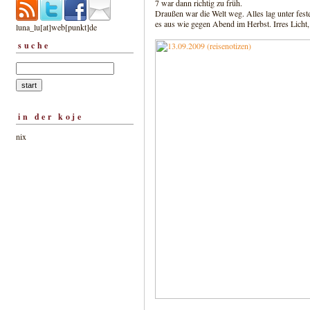
7 war dann richtig zu früh.
Draußen war die Welt weg. Alles lag unter fes
es aus wie gegen Abend im Herbst. Irres Licht,
luna_lu[at]web[punkt]de
suche
in der koje
nix