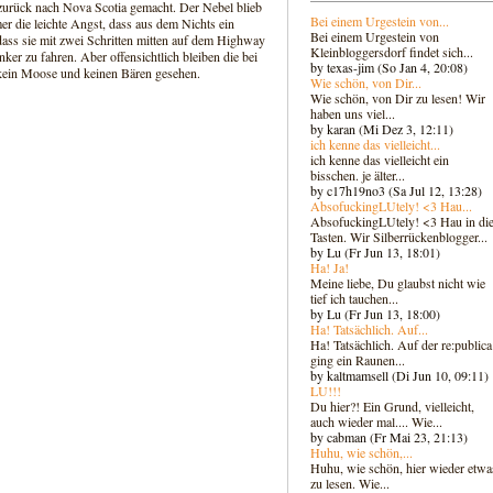
urück nach Nova Scotia gemacht. Der Nebel blieb
Bei einem Urgestein von...
mer die leichte Angst, dass aus dem Nichts ein
Bei einem Urgestein von
 dass sie mit zwei Schritten mitten auf dem Highway
Kleinbloggersdorf findet sich...
ker zu fahren. Aber offensichtlich bleiben die bei
by texas-jim (So Jan 4, 20:08)
r kein Moose und keinen Bären gesehen.
Wie schön, von Dir...
Wie schön, von Dir zu lesen! Wir
haben uns viel...
by karan (Mi Dez 3, 12:11)
ich kenne das vielleicht...
ich kenne das vielleicht ein
bisschen. je älter...
by c17h19no3 (Sa Jul 12, 13:28)
AbsofuckingLUtely! <3 Hau...
AbsofuckingLUtely! <3 Hau in di
Tasten. Wir Silberrückenblogger..
.
by Lu (Fr Jun 13, 18:01)
Ha! Ja!
Meine liebe, Du glaubst nicht wie
tief ich tauchen...
by Lu (Fr Jun 13, 18:00)
Ha! Tatsächlich. Auf...
Ha! Tatsächlich. Auf der re:publica
ging ein Raunen...
by kaltmamsell (Di Jun 10, 09:11)
LU!!!
Du hier?! Ein Grund, vielleicht,
auch wieder mal.... Wie...
by cabman (Fr Mai 23, 21:13)
Huhu, wie schön,...
Huhu, wie schön, hier wieder etwa
zu lesen. Wie...