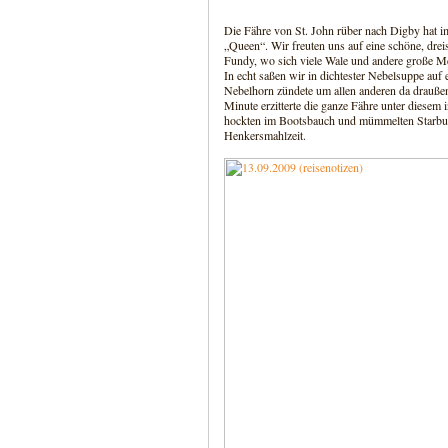
Die Fähre von St. John rüber nach Digby hat 
„Queen“. Wir freuten uns auf eine schöne, drei
Fundy, wo sich viele Wale und andere große M
In echt saßen wir in dichtester Nebelsuppe auf
Nebelhorn zündete um allen anderen da draußen
Minute erzitterte die ganze Fähre unter diesem
hockten im Bootsbauch und mümmelten Starbuc
Henkersmahlzeit.