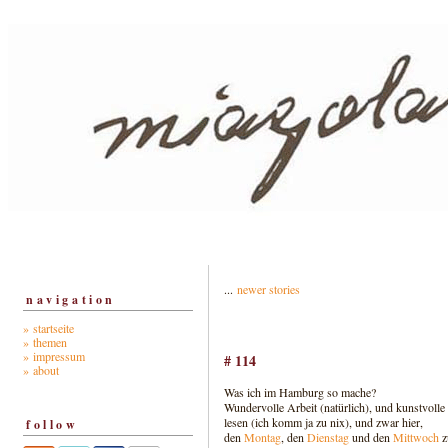
...
newer stories
navigation
» startseite
» themen
» impressum
# 114
» about
Was ich im Hamburg so mache?
Wundervolle Arbeit (natürlich), und kunstvolle F
lesen (ich komm ja zu nix), und zwar hier,
follow
den
Montag
, den
Dienstag
und den
Mittwoch
z