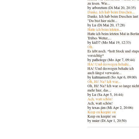
zu lesen. Wie...
by arboretum (Di Mai 20, 20:35)
Danke. Ich hab beim Duschen...
Danke. Ich hab beim Duschen laut
"Du bist hier nicht...
by Lu (Di Mai 20, 17:28)
Hatte ich beim letzten...
Hatte ich beim letzten Mal in Berlin
Trübes Wetter,...
by kid37 (Mo Mai 19, 12:33)
Oh.
Es lebt noch. *holt Stock und stups
vorsichtig*
by pathologe (Mo Apr 7, 09:44)
HA! Und deswegen behalte...
HA! Und deswegen behalte ich
auch längst verwaiste...
by kaltmamsell (So Apr 6, 09:00)
Oh, Hi! Na? Ich war...
Oh, Hi! Na? Ich war so lange nicht
mehr hier, das...
by Lu (Sa Apr 5, 16:44)
Ach, watt schön!
Ach, watt schön!
by texas-jim (Mi Apr 2, 20:06)
Keep on keepin' on
Keep on keepin' on
by nnier (Di Apr 1, 20:50)