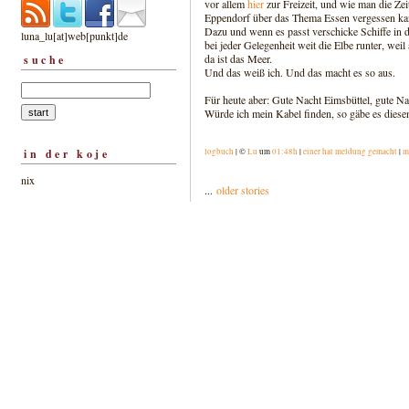
vor allem
hier
zur Freizeit, und wie man die Zei
Eppendorf über das Thema Essen vergessen kann
Dazu und wenn es passt verschicke Schiffe in d
luna_lu[at]web[punkt]de
bei jeder Gelegenheit weit die Elbe runter, weil
da ist das Meer.
suche
Und das weiß ich. Und das macht es so aus.
Für heute aber: Gute Nacht Eimsbüttel, gute Na
Würde ich mein Kabel finden, so gäbe es diesen
in der koje
logbuch
| ©
Lu
um
01:48h
|
einer hat meldung gemacht
|
m
nix
...
older stories