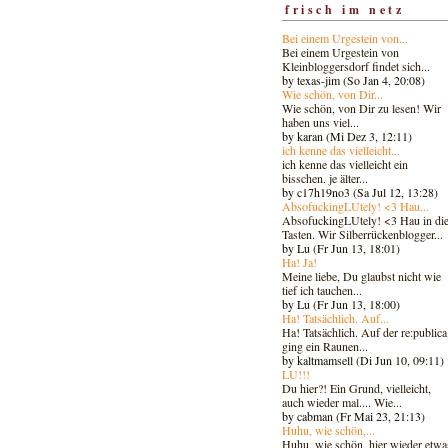
frisch im netz
Bei einem Urgestein von...
Bei einem Urgestein von
Kleinbloggersdorf findet sich...
by texas-jim (So Jan 4, 20:08)
Wie schön, von Dir...
Wie schön, von Dir zu lesen! Wir
haben uns viel...
by karan (Mi Dez 3, 12:11)
ich kenne das vielleicht...
ich kenne das vielleicht ein
bisschen. je älter...
by c17h19no3 (Sa Jul 12, 13:28)
AbsofuckingLUtely! <3 Hau...
AbsofuckingLUtely! <3 Hau in di
Tasten. Wir Silberrückenblogger..
.
by Lu (Fr Jun 13, 18:01)
Ha! Ja!
Meine liebe, Du glaubst nicht wie
tief ich tauchen...
by Lu (Fr Jun 13, 18:00)
Ha! Tatsächlich. Auf...
Ha! Tatsächlich. Auf der re:publica
ging ein Raunen...
by kaltmamsell (Di Jun 10, 09:11)
LU!!!
Du hier?! Ein Grund, vielleicht,
auch wieder mal.... Wie...
by cabman (Fr Mai 23, 21:13)
Huhu, wie schön,...
Huhu, wie schön, hier wieder etwa