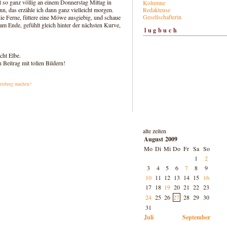
t so ganz völlig an einem Donnerstag Mittag in
Kolumne
Redakteuse
, das erzähle ich dann ganz vielleicht morgen.
Gesellschafterin
ie Ferne, füttere eine Möwe ausgiebig, und schaue
 am Ende, gefühlt gleich hinter der nächsten Kurve,
lugbuch
cht Elbe.
 Beitrag mit tollen Bildern!
eldung machen?
alte zeiten
August 2009
Mo
Di
Mi
Do
Fr
Sa
So
1
2
3
4
5
6
7
8
9
10
11
12
13
14
15
16
17
18
19
20
21
22
23
24
25
26
27
28
29
30
31
Juli
September