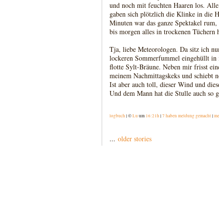
und noch mit feuchten Haaren los. Alle
gaben sich plötzlich die Klinke in die
Minuten war das ganze Spektakel rum, un
bis morgen alles in trockenen Tüchern h
Tja, liebe Meteorologen. Da sitz ich n
lockeren Sommerfummel eingehüllt in
flotte Sylt-Bräune. Neben mir frisst ei
meinem Nachmittagskeks und schiebt n
Ist aber auch toll, dieser Wind und die
Und dem Mann hat die Stulle auch so g
logbuch
| ©
Lu
um
16:21h
|
7 haben meldung gemacht
|
me
...
older stories