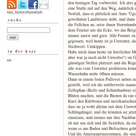
den heutigen Tag vorbereitet. Ich also
eine Stulle mit auf den Weg, natürlich 
luna_lu[at]web[punkt]de
Notfall, dass er plötzlich mit Auto 'Ügo
gewohnten Landstrasse steht, und dann 
suche
die Fellchen an, setze ihnen Sturmhau
dem Fenster um die Ecke, wo das Bergi
immer zuerst und gern. Alle Fenster zu
gegossen, weil heute ist ja Unwetter, 
Stichwort: Umkippen.
in der koje
Habe mich dann heute im herrlichen Mo
aber war ja noch nicht Unwetter!) im Ga
nix
günstigen Stellen platziert und die Reg
alle was vom Unwetter profitieren könn
Wasserhahn mehr öffnen müssen.
Dann in einem festen Pullover neben 
gestellt, weil ich die mittlerweile ma
Zellophan (Reife-und Schutzhauben) ei
Blüten machen, und die Bienen da ran 
Kurz den Kürbissen und mexikanische
dass sie ja wohl alleine mit dem Umwet
Schlingdinger, und die könnten sie jet
einsetzen, statt immer nur ihre Nachb
eh nur um sich und ihr Sexleben, da m
wenn es ans Baden und Befruchten geht
Und die Ameisenprinzessinnen, die sind