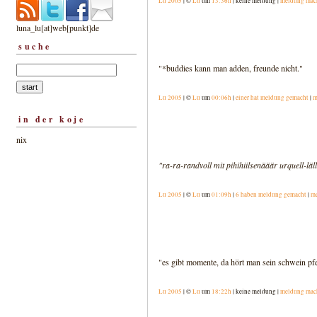
Lu 2005
| ©
Lu
um
13:36h
| keine meldung |
meldung mac
luna_lu[at]web[punkt]de
suche
"*buddies kann man adden, freunde nicht."
Lu 2005
| ©
Lu
um
00:06h
|
einer hat meldung gemacht
|
m
in der koje
nix
"ra-ra-randvoll mit pihihiilsenääär urquell-läll-
Lu 2005
| ©
Lu
um
01:09h
|
6 haben meldung gemacht
|
m
"es gibt momente, da hört man sein schwein pfe
Lu 2005
| ©
Lu
um
18:22h
| keine meldung |
meldung mac