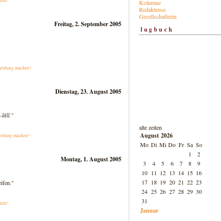
hen?
Kolumne
Redakteuse
Gesellschafterin
Freitag, 2. September 2005
lugbuch
eldung machen?
Dienstag, 23. August 2005
läll."
alte zeiten
August 2026
eldung machen?
Mo
Di
Mi
Do
Fr
Sa
So
1
2
Montag, 1. August 2005
3
4
5
6
7
8
9
10
11
12
13
14
15
16
17
18
19
20
21
22
23
ifen."
24
25
26
27
28
29
30
31
hen?
Januar