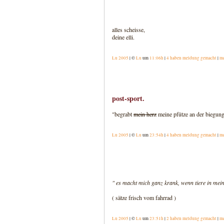
alles scheisse,
deine elli.
Lu 2005
| ©
Lu
um
11:06h
|
4 haben meldung gemacht
|
m
post-sport.
"begrabt
mein herz
meine pfütze an der biegun
Lu 2005
| ©
Lu
um
23:54h
|
4 haben meldung gemacht
|
m
" es macht mich ganz krank, wenn tiere in mein
( sätze frisch vom fahrrad )
Lu 2005
| ©
Lu
um
23:51h
|
2 haben meldung gemacht
|
m