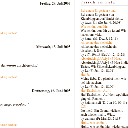
frisch im netz
Freitag, 29. Juli 2005
Bei einem Urgestein von...
Bei einem Urgestein von
Kleinbloggersdorf findet sich...
by texas-jim (So Jan 4, 20:08)
Wie schön, von Dir...
Wie schön, von Dir zu lesen! Wir
eldung machen?
haben uns viel...
by karan (Mi Dez 3, 12:11)
ich kenne das vielleicht...
ich kenne das vielleicht ein
Mittwoch, 13. Juli 2005
bisschen. je älter...
by c17h19no3 (Sa Jul 12, 13:28)
AbsofuckingLUtely! <3 Hau...
AbsofuckingLUtely! <3 Hau in di
g des
flusses
duschbereichs."
Tasten. Wir Silberrückenblogger..
.
by Lu (Fr Jun 13, 18:01)
Ha! Ja!
eldung machen?
Meine liebe, Du glaubst nicht wie
tief ich tauchen...
by Lu (Fr Jun 13, 18:00)
Ha! Tatsächlich. Auf...
Donnerstag, 16. Juni 2005
Ha! Tatsächlich. Auf der re:publica
ging ein Raunen...
by kaltmamsell (Di Jun 10, 09:11)
en augen ertrinken. "
LU!!!
Du hier?! Ein Grund, vielleicht,
auch wieder mal.... Wie...
by cabman (Fr Mai 23, 21:13)
Huhu, wie schön,...
eldung machen?
Huhu, wie schön, hier wieder etwa