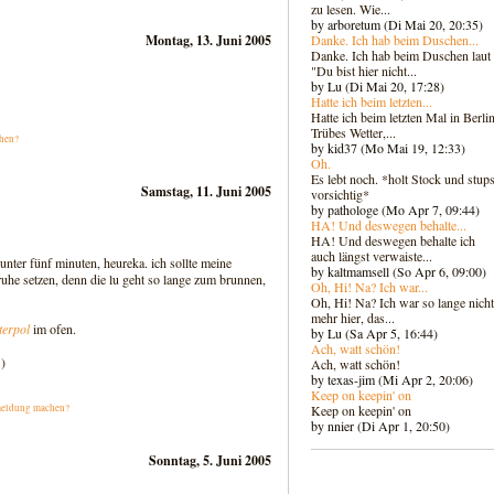
zu lesen. Wie...
by arboretum (Di Mai 20, 20:35)
Danke. Ich hab beim Duschen...
Montag, 13. Juni 2005
Danke. Ich hab beim Duschen laut
"Du bist hier nicht...
by Lu (Di Mai 20, 17:28)
Hatte ich beim letzten...
Hatte ich beim letzten Mal in Berlin
Trübes Wetter,...
hen?
by kid37 (Mo Mai 19, 12:33)
Oh.
Es lebt noch. *holt Stock und stups
Samstag, 11. Juni 2005
vorsichtig*
by pathologe (Mo Apr 7, 09:44)
HA! Und deswegen behalte...
HA! Und deswegen behalte ich
auch längst verwaiste...
unter fünf minuten, heureka. ich sollte meine
by kaltmamsell (So Apr 6, 09:00)
ruhe setzen, denn die lu geht so lange zum brunnen,
Oh, Hi! Na? Ich war...
Oh, Hi! Na? Ich war so lange nicht
mehr hier, das...
terpol
im ofen.
by Lu (Sa Apr 5, 16:44)
Ach, watt schön!
.)
Ach, watt schön!
by texas-jim (Mi Apr 2, 20:06)
Keep on keepin' on
Keep on keepin' on
eldung machen?
by nnier (Di Apr 1, 20:50)
Sonntag, 5. Juni 2005