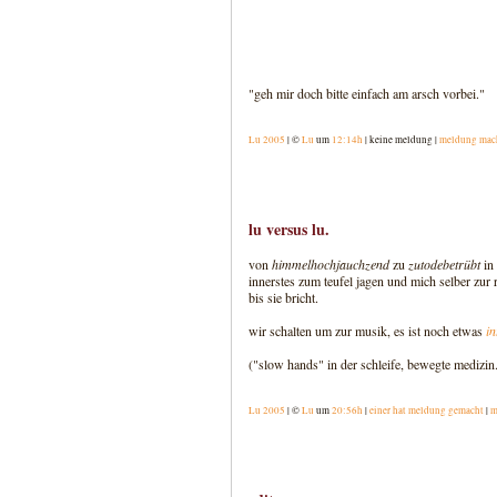
"geh mir doch bitte einfach am arsch vorbei."
Lu 2005
| ©
Lu
um
12:14h
| keine meldung |
meldung mac
lu versus lu.
von
himmelhochjauchzend
zu
zutodebetrübt
in 
innerstes zum teufel jagen und mich selber zur 
bis sie bricht.
wir schalten um zur musik, es ist noch etwas
in
("slow hands" in der schleife, bewegte medizin
Lu 2005
| ©
Lu
um
20:56h
|
einer hat meldung gemacht
|
m