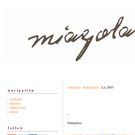
Startseite
:
Kategorien
: Lu 2005
navigation
» startseite
» themen
» impressum
» about
.
blaupause.
follow