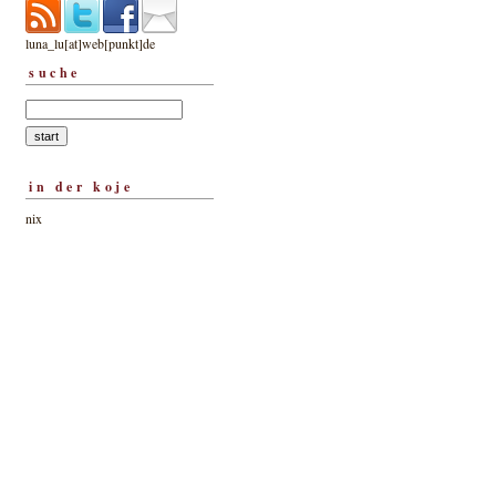
luna_lu[at]web[punkt]de
suche
in der koje
nix