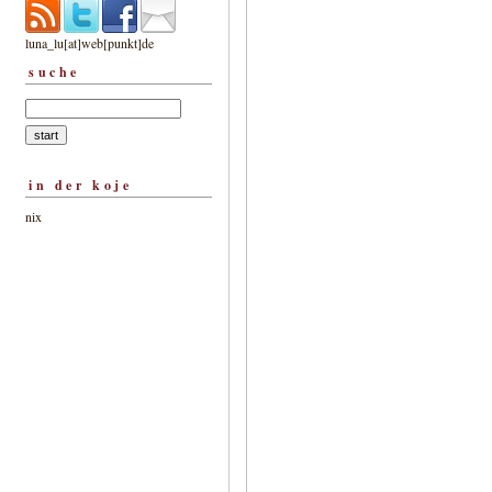
luna_lu[at]web[punkt]de
suche
in der koje
nix