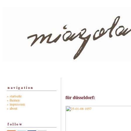
navigation
» startseite
für düsseldorf:
» themen
» impressum
» about
follow