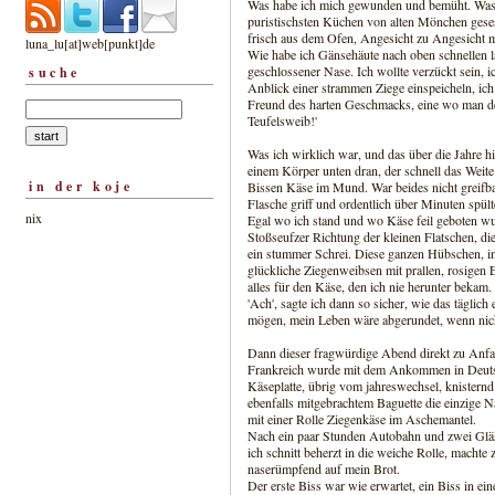
Was habe ich mich gewunden und bemüht. Was ha
puristischsten Küchen von alten Mönchen geses
frisch aus dem Ofen, Angesicht zu Angesicht 
luna_lu[at]web[punkt]de
Wie habe ich Gänsehäute nach oben schnellen la
geschlossener Nase. Ich wollte verzückt sein, i
suche
Anblick einer strammen Ziege einspeicheln, ic
Freund des harten Geschmacks, eine wo man den
Teufelsweib!'
Was ich wirklich war, und das über die Jahre h
einem Körper unten dran, der schnell das Weite
in der koje
Bissen Käse im Mund. War beides nicht greifbar
Flasche griff und ordentlich über Minuten spül
nix
Egal wo ich stand und wo Käse feil geboten wu
Stoßseufzer Richtung der kleinen Flatschen, d
ein stummer Schrei. Diese ganzen Hübschen, in 
glückliche Ziegenweibsen mit prallen, rosigen
alles für den Käse, den ich nie herunter bekam.
'Ach', sagte ich dann so sicher, wie das täglic
mögen, mein Leben wäre abgerundet, wenn nicht
Dann dieser fragwürdige Abend direkt zu Anfa
Frankreich wurde mit dem Ankommen in Deutsc
Käseplatte, übrig vom jahreswechsel, knisternd
ebenfalls mitgebrachtem Baguette die einzige 
mit einer Rolle Ziegenkäse im Aschemantel.
Nach ein paar Stunden Autobahn und zwei Gläs
ich schnitt beherzt in die weiche Rolle, macht
naserümpfend auf mein Brot.
Der erste Biss war wie erwartet, ein Biss in ei