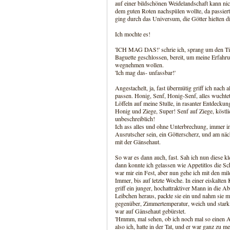
auf einer bildschönen Weidelandschaft kann nic
dem guten Roten nachspülen wollte, da passiert
ging durch das Universum, die Götter hielten di
Ich mochte es!
'ICH MAG DAS!' schrie ich, sprang um den Ti
Baguette geschlossen, bereit, um meine Erfahru
wegnehmen wollen.
'Ich mag das- unfassbar!'
Angestachelt, ja, fast übermütig griff ich nach 
passen. Honig, Senf, Honig-Senf, alles wuchtet
Löffeln auf meine Stulle, in rasanter Entdeckung
Honig und Ziege, Super! Senf auf Ziege, köstli
unbeschreiblich!
Ich ass alles und ohne Unterbrechung, immer i
Ausrutscher sein, ein Götterscherz, und am näch
mit der Gänsehaut.
So war es dann auch, fast. Sah ich nun diese kl
dann konnte ich gelassen wie Appetitlos die Sc
war mir ein Fest, aber nun gehe ich mit den mi
Immer, bis auf letzte Woche. In einer eiskalten
griff ein junger, hochattraktiver Mann in die A
Leibchen heraus, packte sie ein und nahm sie m
gegenüber, Zimmertemperatur, weich und stark 
war auf Gänsehaut gebürstet.
'Hmmm, mal sehen, ob ich noch mal so einen Aus
also ich, hatte in der Tat, und er war ganz zu m