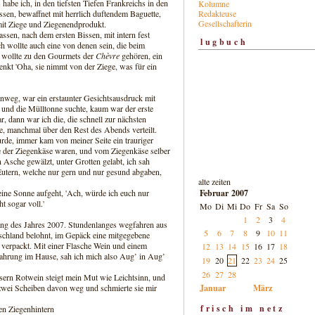
be ich, in den tiefsten Tiefen Frankreichs in den
Kolumne
Redakteuse
sen, bewaffnet mit herrlich duftendem Baguette,
Gesellschafterin
mit Ziege und Ziegenendprodukt.
ssen, nach dem ersten Bissen, mit intern fest
lugbuch
ch wollte auch eine von denen sein, die beim
h wollte zu den Gourmets der
Chèvre
gehören, ein
kt 'Oha, sie nimmt von der Ziege, was für ein
inweg, war ein erstaunter Gesichtsausdruck mit
 und die Mülltonne suchte, kaum war der erste
, dann war ich die, die schnell zur nächsten
te, manchmal über den Rest des Abends verteilt.
rde, immer kam von meiner Seite ein trauriger
ie der Ziegenkäse waren, und vom Ziegenkäse selber
Asche gewälzt, unter Grotten gelabt, ich sah
 Eutern, welche nur gern und nur gesund abgaben,
alte zeiten
Februar 2007
h eine Sonne aufgeht, 'Ach, würde ich euch nur
 sogar voll.'
Mo
Di
Mi
Do
Fr
Sa
So
1
2
3
4
ng des Jahres 2007. Stundenlanges wegfahren aus
5
6
7
8
9
10
11
hland belohnt, im Gepäck eine mitgegebene
 verpackt. Mit einer Flasche Wein und einem
12
13
14
15
16
17
18
Nahrung im Hause, sah ich mich also Aug’ in Aug’
19
20
21
22
23
24
25
26
27
28
ern Rotwein steigt mein Mut wie Leichtsinn, und
Januar
März
e zwei Scheiben davon weg und schmierte sie mir
frisch im netz
nen Ziegenhintern