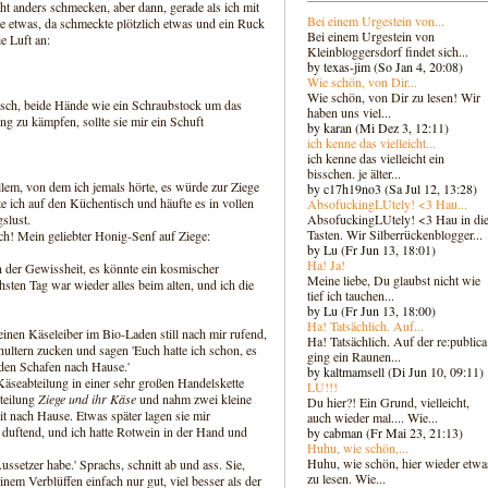
ht anders schmecken, aber dann, gerade als ich mit
Bei einem Urgestein von...
e etwas, da schmeckte plötzlich etwas und ein Ruck
Bei einem Urgestein von
e Luft an:
Kleinbloggersdorf findet sich...
by texas-jim (So Jan 4, 20:08)
Wie schön, von Dir...
Wie schön, von Dir zu lesen! Wir
sch, beide Hände wie ein Schraubstock um das
haben uns viel...
ng zu kämpfen, sollte sie mir ein Schuft
by karan (Mi Dez 3, 12:11)
ich kenne das vielleicht...
ich kenne das vielleicht ein
bisschen. je älter...
allem, von dem ich jemals hörte, es würde zur Ziege
by c17h19no3 (Sa Jul 12, 13:28)
e ich auf den Küchentisch und häufte es in vollen
AbsofuckingLUtely! <3 Hau...
AbsofuckingLUtely! <3 Hau in di
slust.
Tasten. Wir Silberrückenblogger..
.
ch! Mein geliebter Honig-Senf auf Ziege:
by Lu (Fr Jun 13, 18:01)
Ha! Ja!
n der Gewissheit, es könnte ein kosmischer
Meine liebe, Du glaubst nicht wie
sten Tag war wieder alles beim alten, und ich die
tief ich tauchen...
by Lu (Fr Jun 13, 18:00)
Ha! Tatsächlich. Auf...
einen Käseleiber im Bio-Laden still nach mir rufend,
Ha! Tatsächlich. Auf der re:publica
hultern zucken und sagen 'Euch hatte ich schon, es
ging ein Raunen...
lden Schafen nach Hause.'
by kaltmamsell (Di Jun 10, 09:11)
 Käseabteilung in einer sehr großen Handelskette
LU!!!
bteilung
Ziege und ihr Käse
und nahm zwei kleine
Du hier?! Ein Grund, vielleicht,
it nach Hause. Etwas später lagen sie mir
auch wieder mal.... Wie...
duftend, und ich hatte Rotwein in der Hand und
by cabman (Fr Mai 23, 21:13)
Huhu, wie schön,...
Huhu, wie schön, hier wieder etwa
setzer habe.' Sprachs, schnitt ab und ass. Sie,
zu lesen. Wie...
einem Verblüffen einfach nur gut, viel besser als der